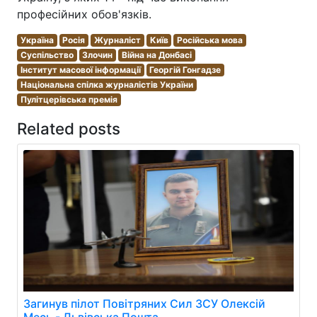
професійних обов'язків.
Україна
Росія
Журналіст
Київ
Російська мова
Суспільство
Злочин
Війна на Донбасі
Інститут масової інформації
Георгій Гонгадзе
Національна спілка журналістів України
Пулітцерівська премія
Related posts
Загинув пілот Повітряних Сил ЗСУ Олексій