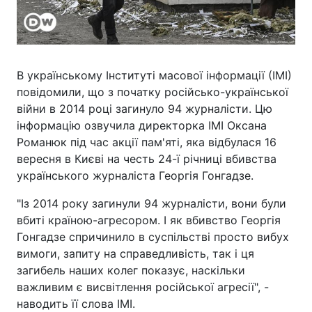
В українському Інституті масової інформації (ІМІ)
повідомили, що з початку російсько-української
війни в 2014 році загинуло 94 журналісти. Цю
інформацію озвучила директорка ІМІ Оксана
Романюк під час акції пам'яті, яка відбулася 16
вересня в Києві на честь 24-ї річниці вбивства
українського журналіста Георгія Гонгадзе.
"Із 2014 року загинули 94 журналісти, вони були
вбиті країною-агресором. І як вбивство Георгія
Гонгадзе спричинило в суспільстві просто вибух
вимоги, запиту на справедливість, так і ця
загибель наших колег показує, наскільки
важливим є висвітлення російської агресії", -
наводить її слова ІМІ.