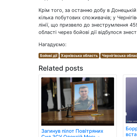
Крім того, за останню добу в Донецькій
кілька побутових споживачів; у Чернігів
лінії, що призвело до знеструмлення 45
області через бойові дії відбулося зне
Нагадуємо:
Бойові дії
Харківська область
Чернігівська обла
Related posts
Борр
Загинув пілот Повітряних
вст
Сил ЗСУ Олексій Месь -