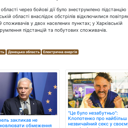
 області через бойові дії було знеструмлено підстанцію
ській області внаслідок обстрілів відключилися повітря
9 споживачів у двох населених пунктах; у Харківській
струмлення підстанцій та побутових споживачів.
сть
Донецька область
Електрична енергія
"Це було незабутньо":
Клопотенко про найбільш
ель закликав не
незвичайний секс у своєм
ановлювати обмеження