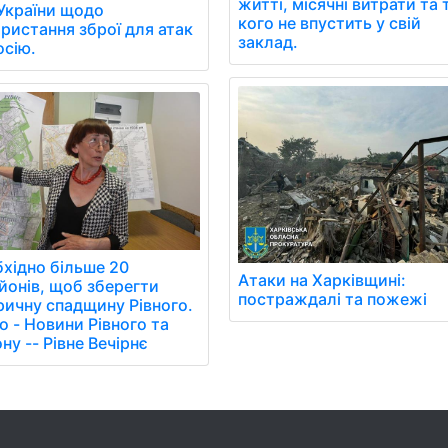
житті, місячні витрати та 
України щодо
кого не впустить у свій
ристання зброї для атак
заклад.
осію.
хідно більше 20
Атаки на Харківщині:
йонів, щоб зберегти
постраждалі та пожежі
ричну спадщину Рівного.
о - Новини Рівного та
ону -- Рівне Вечірнє