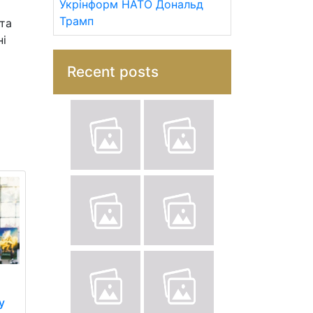
Укрінформ
НАТО
Дональд
Трамп
 та
ні
Recent posts
у