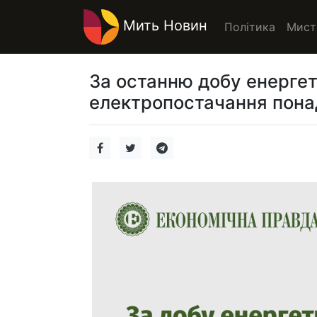
Мить Новин
Політика
Мист
За останню добу енергет
електропостачання понад