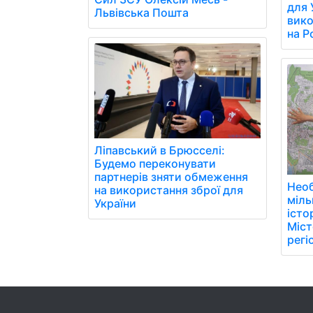
для 
Львівська Пошта
вико
на Р
Ліпавський в Брюсселі:
Будемо переконувати
партнерів зняти обмеження
Необ
на використання зброї для
міль
України
істо
Міст
регі