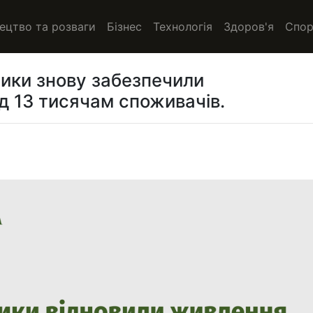
ецтво та розваги
Бізнес
Технологія
Здоров'я
Спор
ики знову забезпечили
 13 тисячам споживачів.