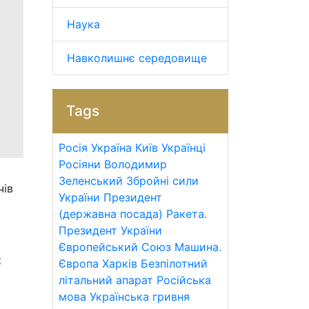
Наука
Навколишнє середовище
Tags
Росія
Україна
Київ
Українці
Росіяни
Володимир
Зеленський
Збройні сили
чів
України
Президент
(державна посада)
Ракета.
Президент України
Європейський Союз
Машина.
к
Європа
Харків
Безпілотний
літальний апарат
Російська
мова
Українська гривня