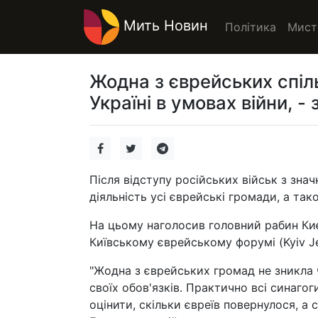
Мить Новин
Політика
Мист
Жодна з єврейських спіл
Україні в умовах війни, -
Після відступу російських військ з знач
діяльність усі єврейські громади, а так
На цьому наголосив головний рабин Киє
Київському єврейському форумі (Kyiv Je
"Жодна з єврейських громад не зникла ч
своїх обов'язків. Практично всі синаго
оцінити, скільки євреїв повернулося, а с