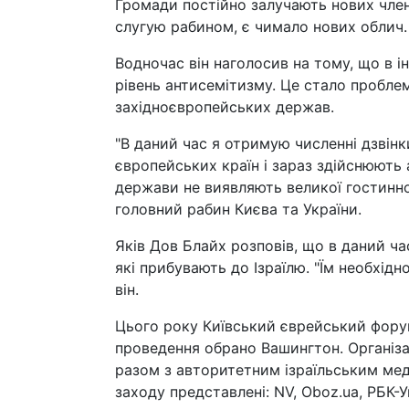
Громади постійно залучають нових члені
слугую рабином, є чимало нових облич. Н
Водночас він наголосив на тому, що в ін
рівень антисемітизму. Це стало проблемо
західноєвропейських держав.
"В даний час я отримую численні дзвінк
європейських країн і зараз здійснюють 
держави не виявляють великої гостиннос
головний рабин Києва та України.
Яків Дов Блайх розповів, що в даний ча
які прибувають до Ізраїлю. "Їм необхідн
він.
Цього року Київський єврейський форум 
проведення обрано Вашингтон. Організ
разом з авторитетним ізраїльським мед
заходу представлені: NV, Oboz.ua, РБК-Укр