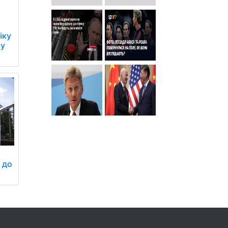
іку
му
н до