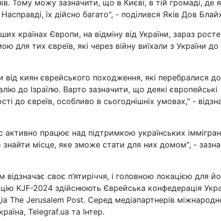
в. Тому можу зазначити, що в Києві, в тій громаді, де я
асправді, їх дійсно багато", - поділився Яків Дов Блайх
ших країнах Європи, на відміну від України, зараз росте
ю для тих євреїв, які через війну виїхали з України до
и від киян єврейського походження, які перебралися до
алію до Ізраїлю. Варто зазначити, що деякі європейські
ті до євреїв, особливо в сьогоднішніх умовах," - відзн
с активно працює над підтримкою українських іммігрант
о знайти місце, яке зможе стати для них домом", - зазн
відзначає своє п’ятиріччя, і головною локацією для й
ацію KJF-2024 здійснюють Єврейська конфедерація Укра
іа The Jerusalem Post. Серед медіапартнерів міжнародн
аїна, Telegraf.ua та Інтер.