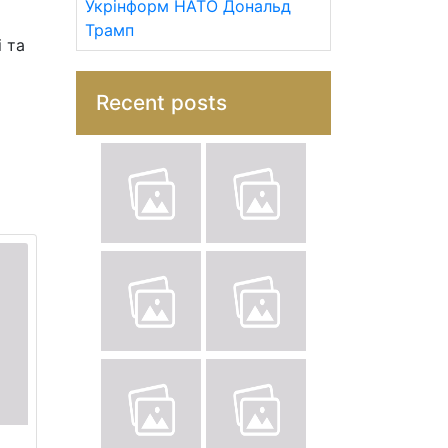
Укрінформ
НАТО
Дональд
Трамп
 та
Recent posts