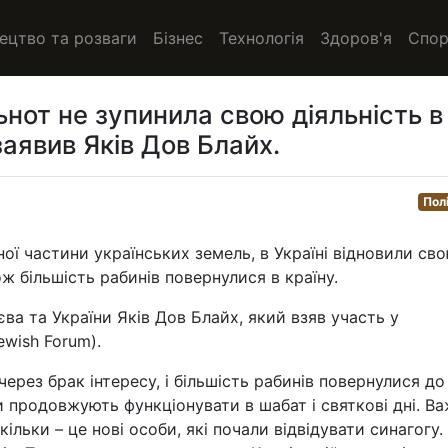
ецтво та розваги
Бізнес
Технологія
Здоров'я
Спор
ьнот не зупинила свою діяльність в
 заявив Яків Дов Блайх.
Пол
ної частини українських земель, в Україні відновили св
ож більшість рабинів повернулися в країну.
ва та України Яків Дов Блайх, який взяв участь у
wish Forum).
ерез брак інтересу, і більшість рабинів повернулися до
ги продовжують функціонувати в шабат і святкові дні. В
кільки – це нові особи, які почали відвідувати синагогу.