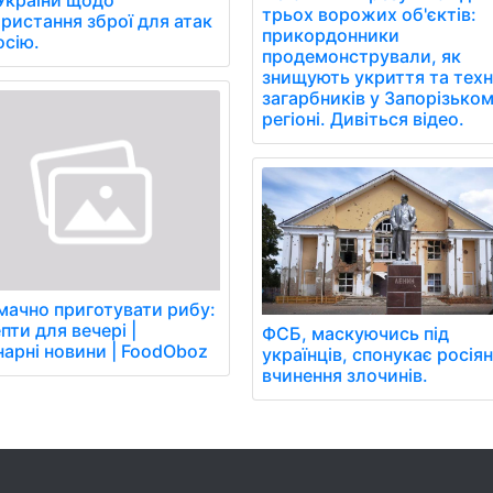
України щодо
трьох ворожих об'єктів:
ристання зброї для атак
прикордонники
осію.
продемонстрували, як
знищують укриття та техн
загарбників у Запорізько
регіоні. Дивіться відео.
мачно приготувати рибу:
пти для вечері |
ФСБ, маскуючись під
нарні новини | FoodOboz
українців, спонукає росія
вчинення злочинів.