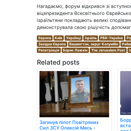
Нагадаємо, форум відкрився зі вступно
віцепрезидента Всесвітнього Єврейськог
ізраїльтяни покладають великі сподіван
демонструвала свою рішучість допомагати
Європа
Київ
Українці
Ізраїль
РБК-Україна
Ро
Західна Європа
Вашингтон, округ Колумбія
Раби
Репатріація
Борис Ложкін
The Jerusalem Post
І
Related posts
Борр
Загинув пілот Повітряних
вст
Сил ЗСУ Олексій Месь -