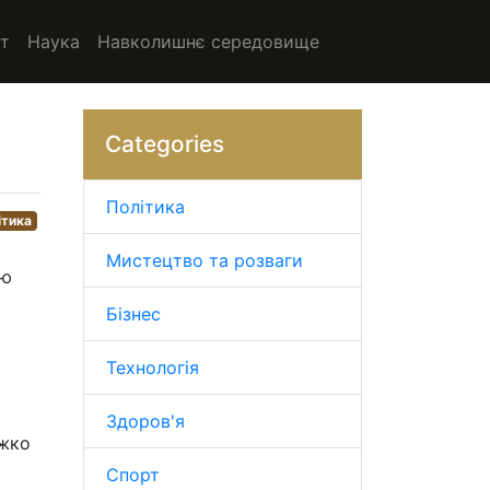
т
Наука
Навколишнє середовище
Categories
Політика
ітика
Мистецтво та розваги
ою
Бізнес
Технологія
Здоров'я
ажко
Спорт