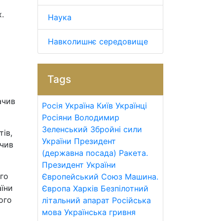
.
Наука
Навколишнє середовище
Tags
ачив
Росія
Україна
Київ
Українці
Росіяни
Володимир
Зеленський
Збройні сили
ів,
України
Президент
ачив
(державна посада)
Ракета.
Президент України
ого
Європейський Союз
Машина.
їни
Європа
Харків
Безпілотний
ого
літальний апарат
Російська
мова
Українська гривня