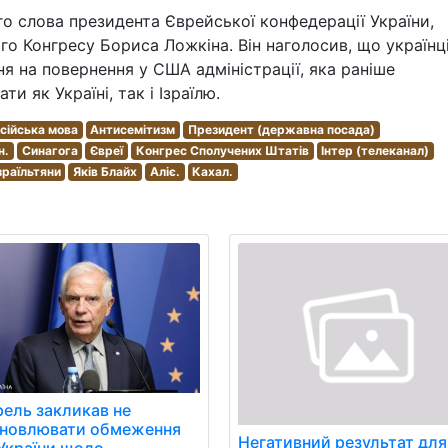
го слова президента Єврейської конфедерації України,
о Конгресу Бориса Ложкіна. Він наголосив, що українці
ня на повернення у США адміністрації, яка раніше
 як Україні, так і Ізраїлю.
сійська мова
Антисемітизм
Президент (державна посада)
н.
Синагога
Євреї
Конгрес Сполучених Штатів
Інтер (телеканал)
зраїльтяни
Яків Блайх
Аліє.
Кахал.
ель закликав не
ановлювати обмеження
Негативний результат для