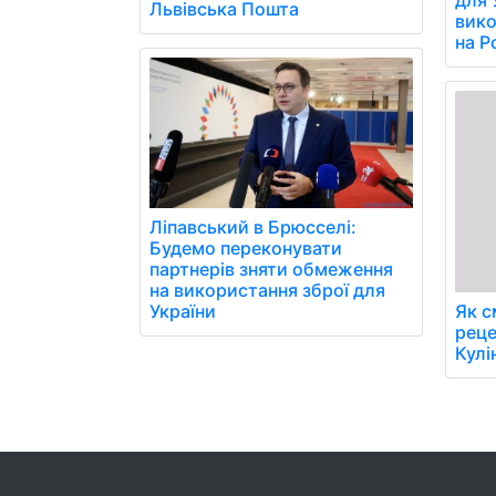
для 
Львівська Пошта
вико
на Р
Ліпавський в Брюсселі:
Будемо переконувати
партнерів зняти обмеження
на використання зброї для
України
Як с
реце
Кулі