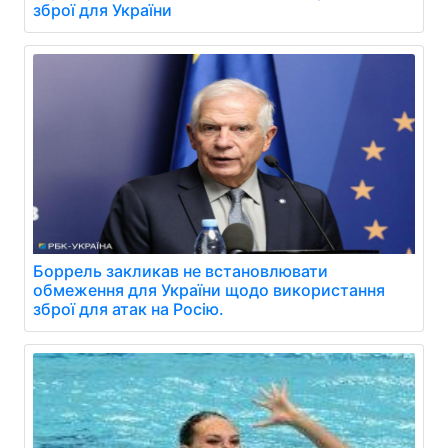
зброї для України
Боррель закликав не встановлювати
обмеження для України щодо використання
зброї для атак на Росію.