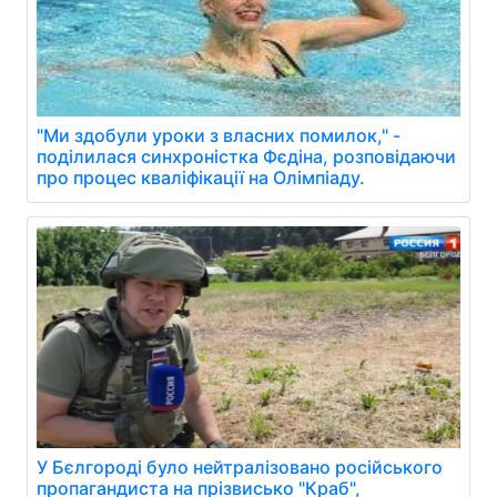
"Ми здобули уроки з власних помилок," -
поділилася синхроністка Фєдіна, розповідаючи
про процес кваліфікації на Олімпіаду.
У Бєлгороді було нейтралізовано російського
пропагандиста на прізвисько "Краб",