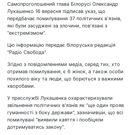
Самопроголошений глава Білорусі Олександр
Лукашенко 16 вересня підписав указ, що
передбачає помилування 37 політичних в'язнів,
які були засуджені за злочини, пов'язані з
"екстремізмом".
Цю інформацію передає білоруська редакція
"Радіо Свобода".
Згідно з повідомленнями медіа, серед тих, хто
отримав помилування, є 6 жінок, а також особи
похилого віку та люди, що борються з важкими
хворобами.
У пресслужбі Лукашенка охарактеризували
звільнення політичних в'язнів як "ще один прояв
гуманності з боку держави", зазначивши, що всі
помилувані "виявили каяття і пообіцяли
дотримуватись закону".