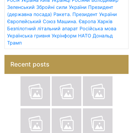
Росія
Україна
Київ
Українці
Росіяни
Володимир
Зеленський
Збройні сили України
Президент
(державна посада)
Ракета.
Президент України
Європейський Союз
Машина.
Європа
Харків
Безпілотний літальний апарат
Російська мова
Українська гривня
Укрінформ
НАТО
Дональд
Трамп
Recent posts