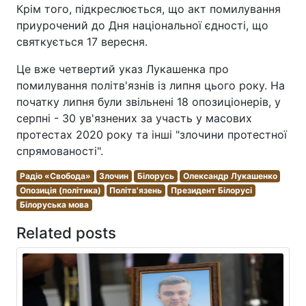
Крім того, підкреслюється, що акт помилування
приурочений до Дня національної єдності, що
святкується 17 вересня.
Це вже четвертий указ Лукашенка про
помилування політв'язнів із липня цього року. На
початку липня були звільнені 18 опозиціонерів, у
серпні - 30 ув'язнених за участь у масових
протестах 2020 року та інші "злочини протестної
спрямованості".
Радіо «Свобода»
Злочин
Білорусь
Олександр Лукашенко
Опозиція (політика)
Політв'язень
Президент Білорусі
Білоруська мова
Related posts