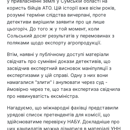
у привласненні землі у Сумській області на
користь бійців АТО. Цій історії вже вісім років,
розумні терміни слідства вичерпані, проте
детективи вирішили заявити про це лише
цьогоріч. До того ж у той момент, коли
Сольський досяг результатів у перемовинах з
поляками щодо експорту агропродукції.
Втім, наявні у публічному доступі матеріали
свідчать про сумнівні докази детективів, що
засвідчив експертний висновок маніпуляції з
експертизами у цій справі. Одну з них вони
намагалися "злити" і анулювати через суд -
ймовірно через те, що така експертиза свідчила
про невинуватість ексміністра.
Нагадуємо, що міжнародні фахівці представили
урядові список претендентів для комісії, що
здійснюватиме перевірку НАБУ. Докладніше про
цих кандидатів можна дізнатися в матеріалі УНН