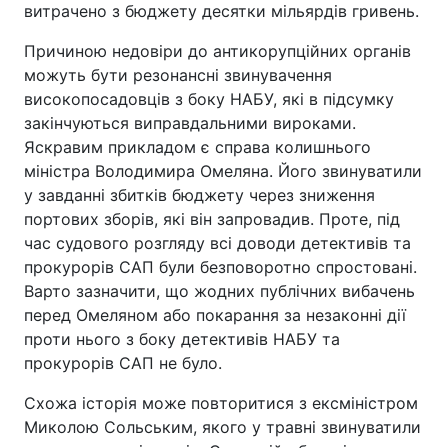
витрачено з бюджету десятки мільярдів гривень.
Причиною недовіри до антикорупційних органів
можуть бути резонансні звинувачення
високопосадовців з боку НАБУ, які в підсумку
закінчуються виправдальними вироками.
Яскравим прикладом є справа колишнього
міністра Володимира Омеляна. Його звинуватили
у завданні збитків бюджету через зниження
портових зборів, які він запровадив. Проте, під
час судового розгляду всі доводи детективів та
прокурорів САП були безповоротно спростовані.
Варто зазначити, що жодних публічних вибачень
перед Омеляном або покарання за незаконні дії
проти нього з боку детективів НАБУ та
прокурорів САП не було.
Схожа історія може повторитися з ексміністром
Миколою Сольським, якого у травні звинуватили