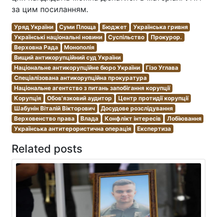
за цим посиланням.
Уряд України
Суми Площа
Бюджет
Українська гривня
Українські національні новини
Суспільство
Прокурор.
Верховна Рада
Монополія
Вищий антикорупційний суд України
Національне антикорупційне бюро України
Гізо Углава
Спеціалізована антикорупційна прокуратура
Національне агентство з питань запобігання корупції
Корупція
Обов'язковий аудитор
Центр протидії корупції
Шабунін Віталій Вікторович
Досудове розслідування
Верховенство права
Влада
Конфлікт інтересів
Лобіювання
Українська антитерористична операція
Експертиза
Related posts