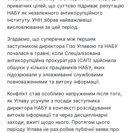
приватних цілей, що суттєво підриває репутацію
НАБУ як незалежного антикорупційного
інституту. УНН зібрав найважливіші
висловлювання за цей період.
Згадаємо, що суперечка між першим
заступником директора Гізо Углавою та НАБУ
почалася в травні, коли Спеціалізована
антикорупційна прокуратура (САП) здійснила
обшуки у кількох працівників НАБУ, яких
підозрювали у зловживанні службовими
повноваженнями та витоку інформації.
Конфлікт став особливо напруженим після того,
як Углаву усунули з посади заступника
директора НАБУ в контексті розслідування
витоків інформації та через дисциплінарні
заходи, вжиті щодо нього. Протягом цього
періоду Углава не раз робив публічні заяви про