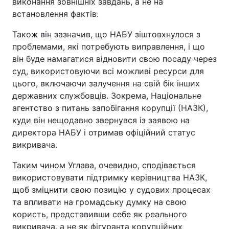
виконання зовнішніх завдань, а не на
встановлення фактів.
Також він зазначив, що НАБУ зіштовхнулося з
проблемами, які потребують виправлення, і що
він буде намагатися відновити свою посаду через
суд, використовуючи всі можливі ресурси для
цього, включаючи залучення на свій бік інших
державних службовців. Зокрема, Національне
агентство з питань запобігання корупції (НАЗК),
куди він нещодавно звернувся із заявою на
директора НАБУ і отримав офіційний статус
викривача.
Таким чином Углава, очевидно, сподівається
використовувати підтримку керівництва НАЗК,
щоб зміцнити свою позицію у судових процесах
та впливати на громадську думку на свою
користь, представивши себе як реального
викривача, а не як фігуранта корупційних