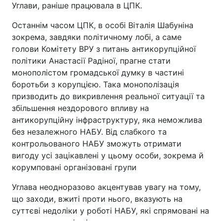
Углави, раніше працювала в ЦПК.
Останнім часом ЦПК, в особі Віталія Шабуніна
зокрема, завдяки політичному лобі, а саме
голови Комітету ВРУ з питань антикорупційної
політики Анастасії Радіної, прагне стати
монополістом громадської думку в частині
боротьби з корупцією. Така монополізація
призводить до викривлення реальної ситуації та
збільшення нездорового впливу на
антикорупційну інфраструктуру, яка неможлива
без незалежного НАБУ. Від слабкого та
контрольованого НАБУ зможуть отримати
вигоду усі зацікавлені у цьому особи, зокрема й
корумповані організовані групи
Углава неодноразово акцентував увагу на тому,
що заходи, вжиті проти нього, вказують на
суттєві недоліки у роботі НАБУ, які спрямовані на