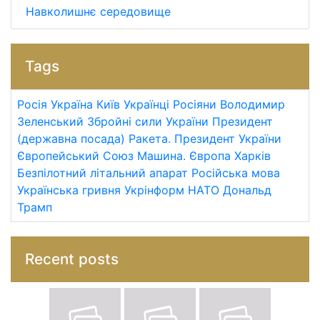
Навколишнє середовище
Tags
Росія
Україна
Київ
Українці
Росіяни
Володимир
Зеленський
Збройні сили України
Президент
(державна посада)
Ракета.
Президент України
Європейський Союз
Машина.
Європа
Харків
Безпілотний літальний апарат
Російська мова
Українська гривня
Укрінформ
НАТО
Дональд
Трамп
Recent posts