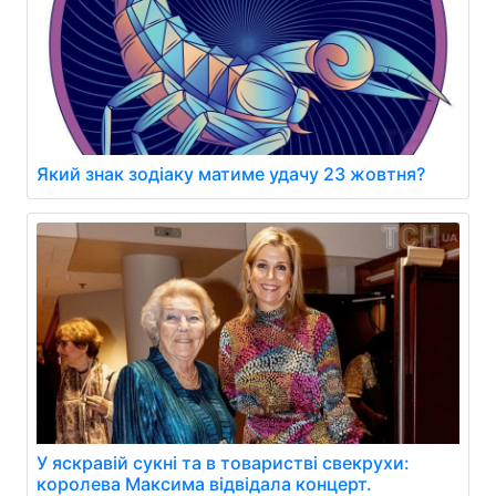
Який знак зодіаку матиме удачу 23 жовтня?
У яскравій сукні та в товаристві свекрухи:
королева Максима відвідала концерт.