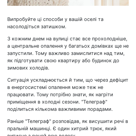
Випробуйте ці способи у вашій оселі та
насолодіться затишком.
З кожним днем на вулиці стає все прохолодніше,
а центральне опалення у багатьох домівках ще не
запустили. Тому важливо замислитися над тим,
як підготувати свою квартиру або будинок до
зимових холодів.
Ситуація ускладнюється й тим, що через дефіцит
в енергосистемі опалення може теж не
працювати. Тому потрібно знати, як нагріти
приміщення в холодні сезони. "Телеграф"
поділиться кількома важливими порадами.
Раніше "Телеграф" розповідав, як висушити речі в
пральній машинці. Є один хитрий трюк, який
витисне з речей всю вологу.