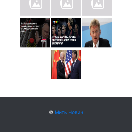
©
Мить Новин