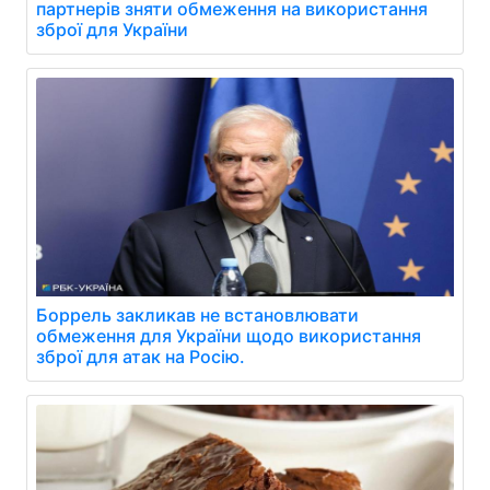
партнерів зняти обмеження на використання
зброї для України
Боррель закликав не встановлювати
обмеження для України щодо використання
зброї для атак на Росію.