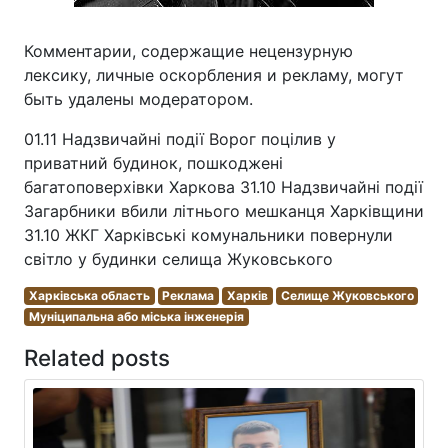
Комментарии, содержащие нецензурную
лексику, личные оскорбления и рекламу, могут
быть удалены модератором.
01.11 Надзвичайні події Ворог поцілив у
приватний будинок, пошкоджені
багатоповерхівки Харкова 31.10 Надзвичайні події
Загарбники вбили літнього мешканця Харківщини
31.10 ЖКГ Харківські комунальники повернули
світло у будинки селища Жуковського
Харківська область
Реклама
Харків
Селище Жуковського
Муніципальна або міська інженерія
Related posts