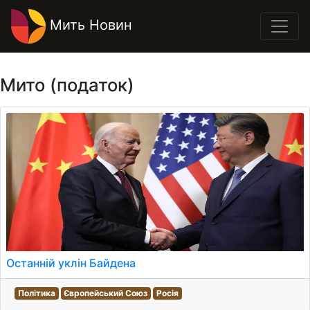
Мить Новин
Мито (податок)
Останній уклін Байдена
Політика
Європейський Союз
Росія