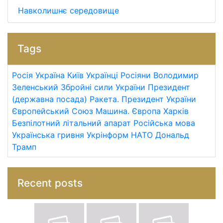
Навколишнє середовище
Tags
Росія
Україна
Київ
Українці
Росіяни
Володимир
Зеленський
Збройні сили України
Президент
(державна посада)
Ракета.
Президент України
Європейський Союз
Машина.
Європа
Харків
Безпілотний літальний апарат
Російська мова
Українська гривня
Укрінформ
НАТО
Дональд
Трамп
Recent posts