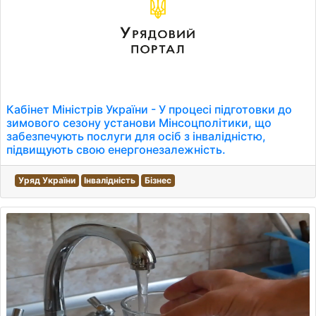
Кабінет Міністрів України - У процесі підготовки до
зимового сезону установи Мінсоцполітики, що
забезпечують послуги для осіб з інвалідністю,
підвищують свою енергонезалежність.
Уряд України
Інвалідність
Бізнес