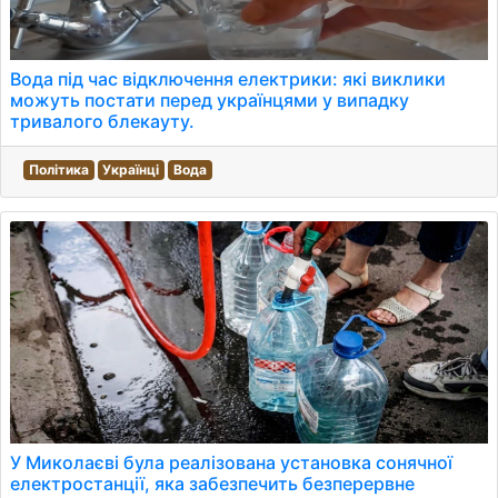
Вода під час відключення електрики: які виклики
можуть постати перед українцями у випадку
тривалого блекауту.
Політика
Українці
Вода
У Миколаєві була реалізована установка сонячної
електростанції, яка забезпечить безперервне