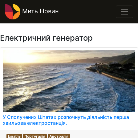
Мить Новин
Електричний генератор
У Сполучених Штатах розпочнуть діяльність перша
хвильова електростанція.
Ізраїль
Португалія
Австралія