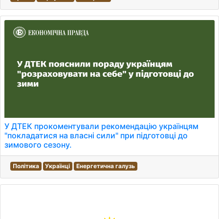
У ДТЕК прокоментували рекомендацію українцям
"покладатися на власні сили" при підготовці до
зимового сезону.
Політика
Українці
Енергетична галузь