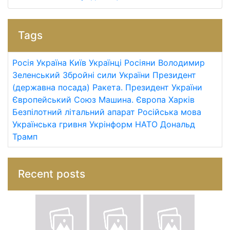
Tags
Росія
Україна
Київ
Українці
Росіяни
Володимир
Зеленський
Збройні сили України
Президент
(державна посада)
Ракета.
Президент України
Європейський Союз
Машина.
Європа
Харків
Безпілотний літальний апарат
Російська мова
Українська гривня
Укрінформ
НАТО
Дональд
Трамп
Recent posts