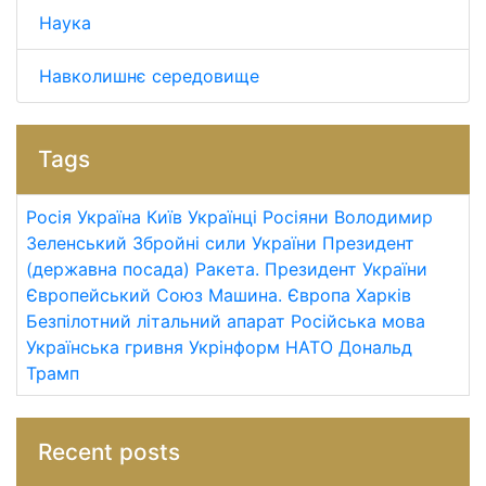
Наука
Навколишнє середовище
Tags
Росія
Україна
Київ
Українці
Росіяни
Володимир
Зеленський
Збройні сили України
Президент
(державна посада)
Ракета.
Президент України
Європейський Союз
Машина.
Європа
Харків
Безпілотний літальний апарат
Російська мова
Українська гривня
Укрінформ
НАТО
Дональд
Трамп
Recent posts