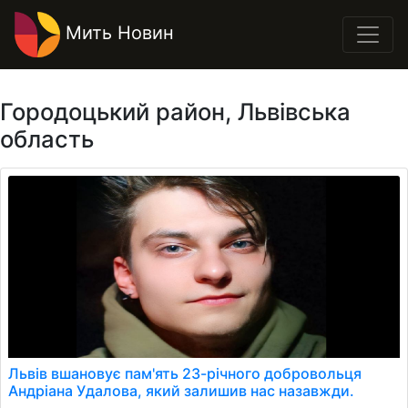
Мить Новин
Городоцький район, Львівська
область
Львів вшановує пам'ять 23-річного добровольця
Андріана Удалова, який залишив нас назавжди.