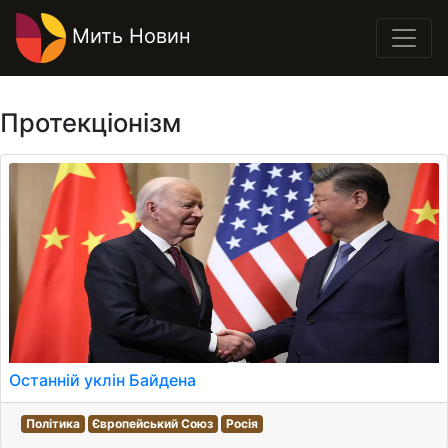
Мить Новин
Протекціонізм
Останній уклін Байдена
Політика
Європейський Союз
Росія