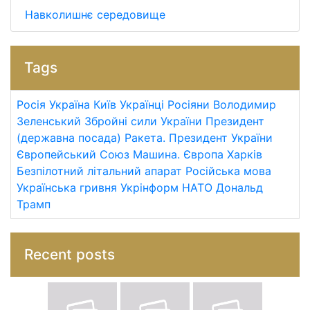
Навколишнє середовище
Tags
Росія
Україна
Київ
Українці
Росіяни
Володимир
Зеленський
Збройні сили України
Президент
(державна посада)
Ракета.
Президент України
Європейський Союз
Машина.
Європа
Харків
Безпілотний літальний апарат
Російська мова
Українська гривня
Укрінформ
НАТО
Дональд
Трамп
Recent posts