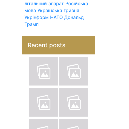
літальний апарат
Російська
мова
Українська гривня
Укрінформ
НАТО
Дональд
Трамп
Recent posts