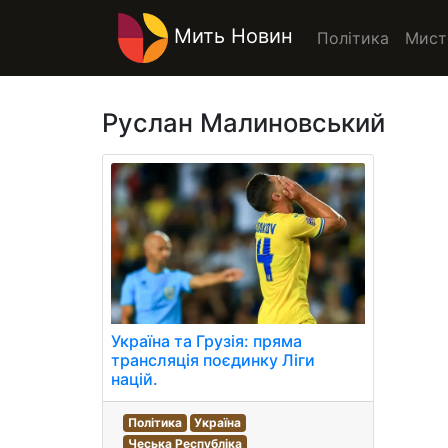
Мить Новин
Політика
Мист
Руслан Малиновський
Україна та Грузія: пряма
трансляція поєдинку Ліги
націй.
Політика
Україна
Чеська Республіка