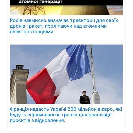
Росія навмисно визначає траєкторії для своїх
дронів і ракет, пролітаючи над атомними
електростанціями.
Франція надасть Україні 200 мільйонів євро, які
будуть спрямовані на гранти для реалізації
проєктів з відновлення.