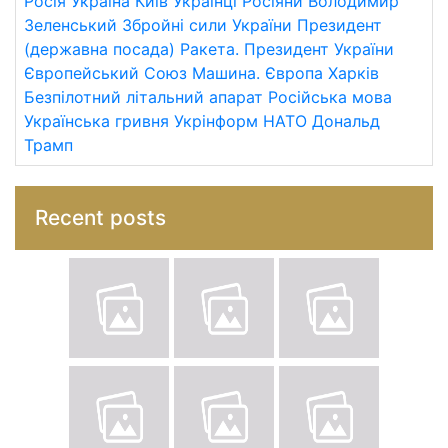
Росія
Україна
Київ
Українці
Росіяни
Володимир
Зеленський
Збройні сили України
Президент
(державна посада)
Ракета.
Президент України
Європейський Союз
Машина.
Європа
Харків
Безпілотний літальний апарат
Російська мова
Українська гривня
Укрінформ
НАТО
Дональд
Трамп
Recent posts