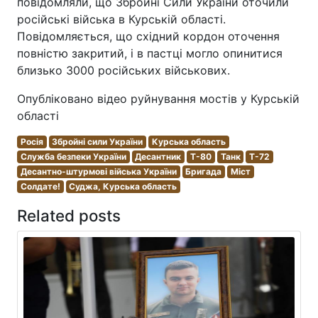
повідомляли, що Збройні Сили України оточили
російські війська в Курській області.
Повідомляється, що східний кордон оточення
повністю закритий, і в пастці могло опинитися
близько 3000 російських військових.
Опубліковано відео руйнування мостів у Курській
області
Росія
Збройні сили України
Курська область
Служба безпеки України
Десантник
T-80
Танк
T-72
Десантно-штурмові війська України
Бригада
Міст
Солдате!
Суджа, Курська область
Related posts