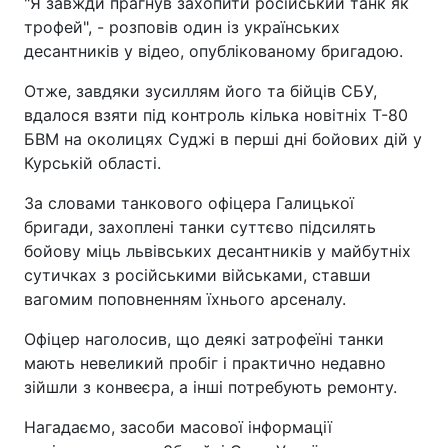
"Я завжди прагнув захопити російський танк як
трофей", - розповів один із українських
десантників у відео, опублікованому бригадою.
Отже, завдяки зусиллям його та бійців СБУ,
вдалося взяти під контроль кілька новітніх Т-80
БВМ на околицях Суджі в перші дні бойових дій у
Курській області.
За словами танкового офіцера Галицької
бригади, захоплені танки суттєво підсилять
бойову міць львівських десантників у майбутніх
сутичках з російськими військами, ставши
вагомим поповненням їхнього арсеналу.
Офіцер наголосив, що деякі затрофеїні танки
мають невеликий пробіг і практично недавно
зійшли з конвеєра, а інші потребують ремонту.
Нагадаємо, засоби масової інформації