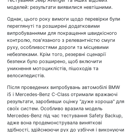
тестування Jeep Avenger та інших відомих
моделей: результати виявилися невтішними.
Однак, цього року вимоги щодо перевірки були
переглянуті та розширені додатковими
випробуваннями для покращення швидкісного
контролю, пов'язаного з релевантністю смуги
руху, особливостями дороги та місцевими
небезпеками. Крім того, резервні сценарії
безпеки було розширено, щоб включити
уникнення мотоциклістів, пішоходів та
велосипедистів.
Після проведених випробувань автомобілі BMW
i5 і Mercedes-Benz C-Class отримали вражаючі
результати, заробивши оцінку "дуже хороша" для
своїх систем. Особливо вразила модель
Mercedes-Benz під час тестування Safety Backup,
адже вона продемонструвала виняткові
здібності, здійснюючи рух до узбіччя і виконуючи