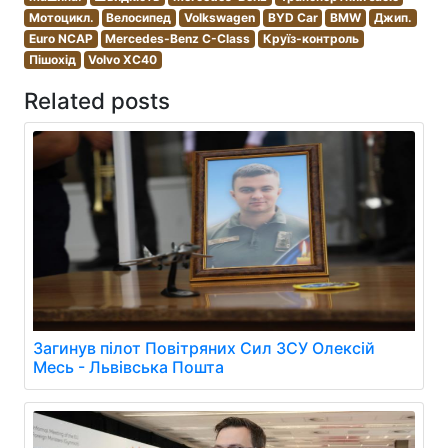
Мотоцикл.
Велосипед
Volkswagen
BYD Car
BMW
Джип.
Euro NCAP
Mercedes-Benz C-Class
Круїз-контроль
Пішохід
Volvo XC40
Related posts
Загинув пілот Повітряних Сил ЗСУ Олексій
Месь - Львівська Пошта