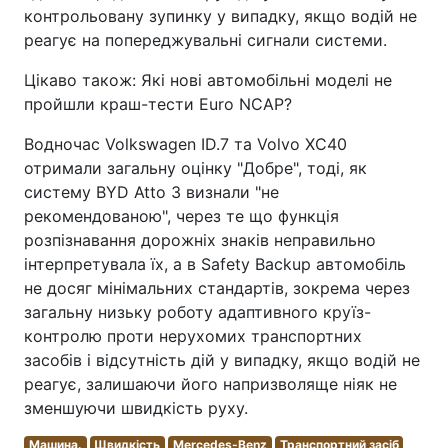
контрольовану зупинку у випадку, якщо водій не
реагує на попереджувальні сигнали системи.
Цікаво також: Які нові автомобільні моделі не
пройшли краш-тести Euro NCAP?
Водночас Volkswagen ID.7 та Volvo XC40
отримали загальну оцінку "Добре", тоді, як
систему BYD Atto 3 визнали "не
рекомендованою", через те що функція
розпізнавання дорожніх знаків неправильно
інтерпретувала їх, а в Safety Backup автомобіль
не досяг мінімальних стандартів, зокрема через
загальну низьку роботу адаптивного круїз-
контролю проти нерухомих транспортних
засобів і відсутність дій у випадку, якщо водій не
реагує, залишаючи його напризволяще ніяк не
зменшуючи швидкість руху.
Машина.
Швидкість
Mercedes-Benz
Транспортний засіб