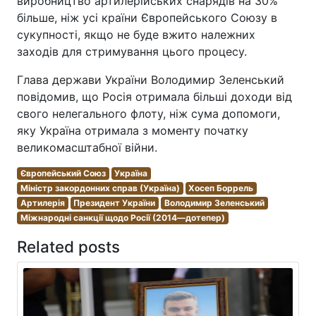
виробництво артилерійських снарядів на 30%
більше, ніж усі країни Європейського Союзу в
сукупності, якщо не буде вжито належних
заходів для стримування цього процесу.
Глава держави України Володимир Зеленський
повідомив, що Росія отримала більші доходи від
свого нелегального флоту, ніж сума допомоги,
яку Україна отримала з моменту початку
великомасштабної війни.
Європейський Союз
Україна
Міністр закордонних справ (Україна)
Хосеп Боррель
Артилерія
Президент України
Володимир Зеленський
Міжнародні санкції щодо Росії (2014—дотепер)
Related posts