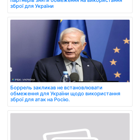
партнерів зняти обмеження на використання
зброї для України
Боррель закликав не встановлювати
обмеження для України щодо використання
зброї для атак на Росію.