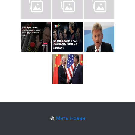
©
Мить Новин