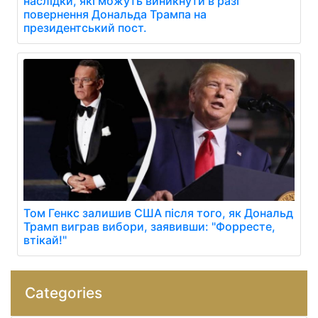
наслідки, які можуть виникнути в разі
повернення Дональда Трампа на
президентський пост.
Том Генкс залишив США після того, як Дональд
Трамп виграв вибори, заявивши: "Форресте,
втікай!"
Categories