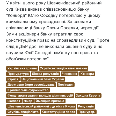
У квітні цього року Шевченківський районний
суд Києва визнав співзасновницю банку
"Конкорд" Юлію Сосєдку потерпілою у цьому
кримінальному провадженні. За словами
співвласниці банку Олени Сосєдки, через дії
Зими акціонери банку втратили своє
конституційне право на справедливий суд. Проте
слідчі ДБР досі не виконали рішення суду й не
вручили Юлії Сосєдці пам’ятку про права та
обов’язки потерпілої.
Українська гривня
Українські національні новини
Прокуратура
Ділова репутація
Чиновник
Конкорд
Юрист
Національний банк України
Державне бюро розслідувань
Політолог
Кримінальне судочинство
Фонд гарантування вкладів фізичних осіб
Західна Європа
Експерт
Лікар
Ймовірна причина
Шевченківський районний суд міста Києва
Репутація
Ступінь спеціаліста
Конституційне право
Прокурор.