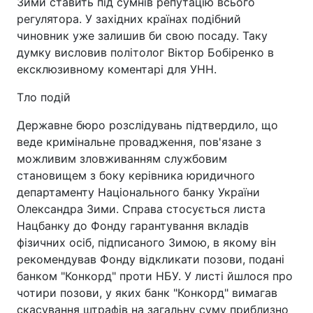
Зими ставить під сумнів репутацію всього
регулятора. У західних країнах подібний
чиновник уже залишив би свою посаду. Таку
думку висловив політолог Віктор Бобіренко в
ексклюзивному коментарі для УНН.
Тло подій
Державне бюро розслідувань підтвердило, що
веде кримінальне провадження, пов'язане з
можливим зловживанням службовим
становищем з боку керівника юридичного
департаменту Національного банку України
Олександра Зими. Справа стосується листа
Нацбанку до Фонду гарантування вкладів
фізичних осіб, підписаного Зимою, в якому він
рекомендував Фонду відкликати позови, подані
банком "Конкорд" проти НБУ. У листі йшлося про
чотири позови, у яких банк "Конкорд" вимагав
скасування штрафів на загальну суму приблизно