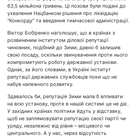
63,5 мільйона гривень. Ці позови були подані до
ухвалення Нацбанком рішення про ліквідацію
"Конкорду" та введення тимчасової адміністрації.
Віктор Бобіренко наголошує, що в країнах з
розвиненим інститутом ділової репутації
чиновник, подібний до Зими, давно б залишив
свою посаду, оскільки звинувачення проти нього
компрометують роботу державної установи.
Однак, за його словами, в Україні інститут
репутації державних службовців поки що не
набув належного розвитку.
Здавалось би, репутація Зими мала б впливати
на всю установу, проте в нашій системі це не діє.
У західних країнах політики йдуть у відставку,
щоб не заплямовувати репутацію своєї партії чи
уряду, незалежно від рівня – місцевого чи
центрального. А у нас, через відсутність