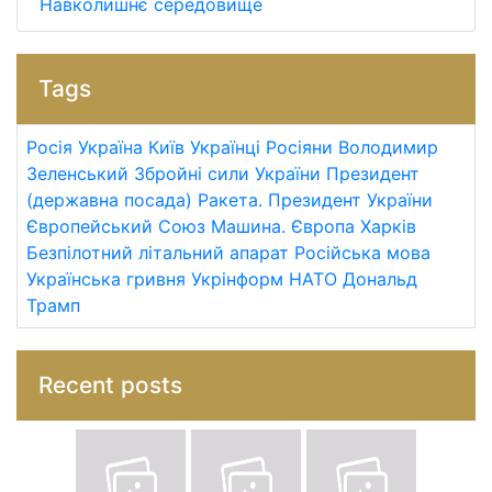
Навколишнє середовище
Tags
Росія
Україна
Київ
Українці
Росіяни
Володимир
Зеленський
Збройні сили України
Президент
(державна посада)
Ракета.
Президент України
Європейський Союз
Машина.
Європа
Харків
Безпілотний літальний апарат
Російська мова
Українська гривня
Укрінформ
НАТО
Дональд
Трамп
Recent posts