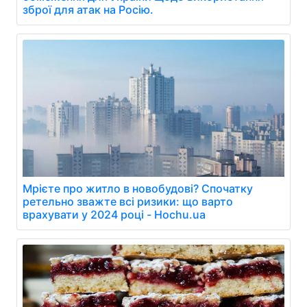
зброї для атак на Росію.
Мрієте про житло в новобудові? Спочатку
ретельно зважте всі ризики: що варто
врахувати у 2024 році - Hochu.ua