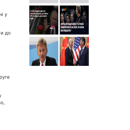
ні у
ти до
руге
у
о,