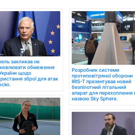
ель закликав не
ановлювати обмеження
Розробник системи
України щодо
протиповітряної оборони
ристання зброї для атак
IRIS-T презентував новий
осію.
безпілотний літальний
апарат для перехоплення 
назвою Sky Sphere.