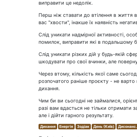
виправити це недолік.
Перш ніж ставати до втілення в життя в
вас "хвости", інакше їх наявність негат
Слід уникати надмірної активності, осо
помилок, виправити які в подальшому 
Слід уникати різких дій у будь-якій сфе
шкодувати про свої вчинки, але поверну
Через втому, кількість якої саме сього
розпочатого раніше проєкту - не варто 
дихання.
Чим би ви сьогодні не займалися, орієнт
разі вам вдасться не тільки отримати 
але і дійти гарного результату.
Дихання
Енергія
Зодіак
День (Київ)
Дисонанс