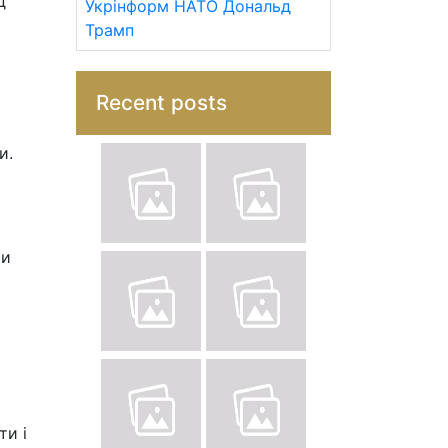
д
Укрінформ
НАТО
Дональд
Трамп
Recent posts
и.
ти
ти і