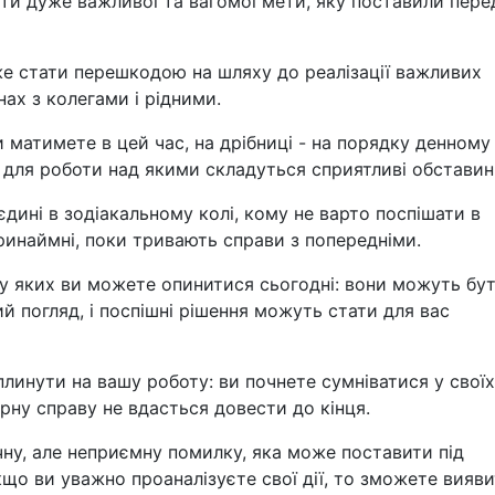
гти дуже важливої та вагомої мети, яку поставили пере
же стати перешкодою на шляху до реалізації важливих
нах з колегами і рідними.
и матимете в цей час, на дрібниці - на порядку денному
, для роботи над якими складуться сприятливі обставин
дині в зодіакальному колі, кому не варто поспішати в
инаймні, поки тривають справи з попередніми.
, у яких ви можете опинитися сьогодні: вони можуть бу
й погляд, і поспішні рішення можуть стати для вас
линути на вашу роботу: ви почнете сумніватися у своїх
арну справу не вдасться довести до кінця.
чну, але неприємну помилку, яка може поставити під
що ви уважно проаналізуєте свої дії, то зможете вияви