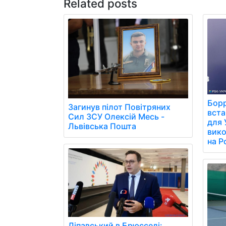
Related posts
Борр
Загинув пілот Повітряних
вст
Сил ЗСУ Олексій Месь -
для 
Львівська Пошта
вико
на Р
Ліпавський в Брюсселі: