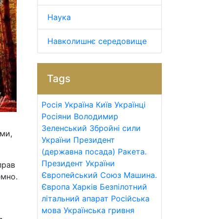
Наука
Навколишнє середовище
Tags
Росія
Україна
Київ
Українці
Росіяни
Володимир
Зеленський
Збройні сили
ми,
України
Президент
(державна посада)
Ракета.
Президент України
прав
Європейський Союз
Машина.
емно.
Європа
Харків
Безпілотний
літальний апарат
Російська
мова
Українська гривня