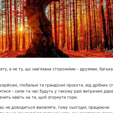
ту, а не ту, що нав'язана сторонніми - друзями, батька
серйозні, глобальні та грандіозні проєкти, від дрібних с
тися - сили та час будуть у такому разі витрачені дар
ачить навіть на те, щоб згорнути гори.
 вас не доводиться вмовляти, тому сьогодні, працюючи