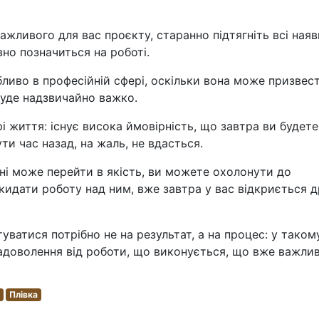
ажливого для вас проєкту, старанно підтягніть всі наяв
ивно позначиться на роботі.
бливо в професійній сфері, оскільки вона може призвес
буде надзвичайно важко.
рі життя: існує висока ймовірність, що завтра ви будете
ти час назад, на жаль, не вдасться.
дні може перейти в якість, ви можете охолонути до
кидати роботу над ним, вже завтра у вас відкриється д
уватися потрібно не на результат, а на процес: у таком
задоволення від роботи, що виконується, що вже важлив
.
Плівка