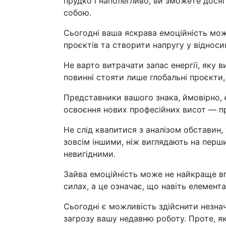
прудко і наполегливо, ви зможете дося
собою.
Сьогодні ваша яскрава емоційність мо
проєктів та створити напругу у відноси
Не варто витрачати запас енергії, яку в
повинні стояти лише глобальні проєкти
Представники вашого знака, ймовірно, є
освоєння нових професійних висот — пр
Не слід квапитися з аналізом обставин
зовсім іншими, ніж виглядають на перши
невигідними.
Зайва емоційність може не найкраще вп
силах, а це означає, що навіть елемент
Сьогодні є можливість здійснити незна
загрозу вашу недавню роботу. Проте, як