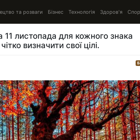
ецтво та розваги
Бізнес
Технологія
Здоров'я
Спор
а 11 листопада для кожного знака
чітко визначити свої цілі.
Б