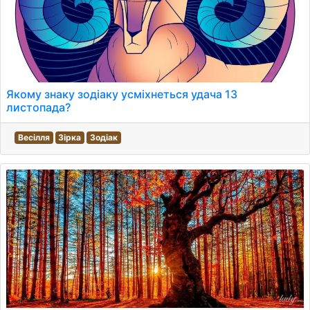
Якому знаку зодіаку усміхнеться удача 13
листопада?
Весілля
Зірка
Зодіак