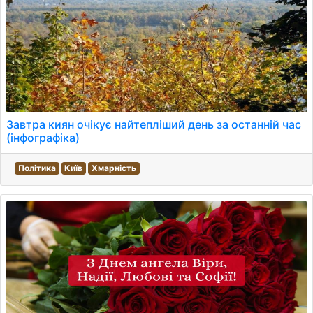
Завтра киян очікує найтепліший день за останній час
(інфографіка)
Політика
Київ
Хмарність