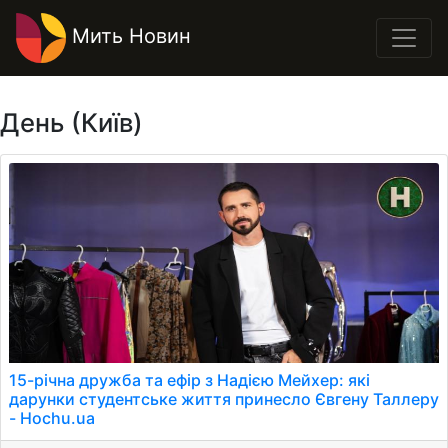
Мить Новин
День (Київ)
15-річна дружба та ефір з Надією Мейхер: які
дарунки студентське життя принесло Євгену Таллеру
- Hochu.ua