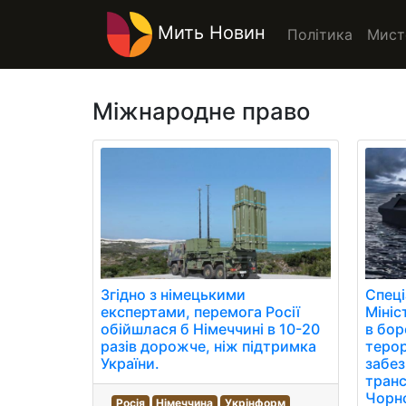
Мить Новин
Політика
Мист
Міжнародне право
Згідно з німецькими
Спеці
експертами, перемога Росії
Мініс
обійшлася б Німеччині в 10-20
в бор
разів дорожче, ніж підтримка
терор
України.
забез
транс
Чорн
Росія
Німеччина
Укрінформ