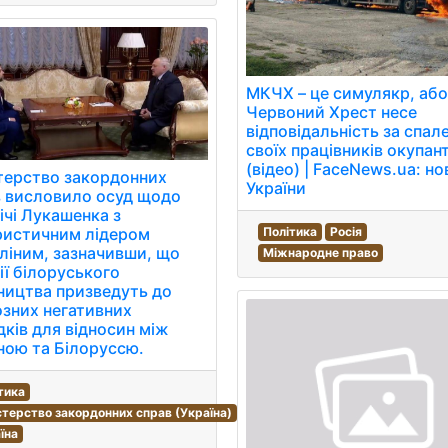
МКЧХ – це симулякр, аб
Червоний Хрест несе
відповідальність за спал
своїх працівників окупан
(відео) | FaceNews.ua: н
терство закордонних
України
 висловило осуд щодо
ічі Лукашенка з
Політика
Росія
ристичним лідером
іним, зазначивши, що
Міжнародне право
дії білоруського
ництва призведуть до
зних негативних
дків для відносин між
ною та Білоруссю.
тика
стерство закордонних справ (Україна)
їна