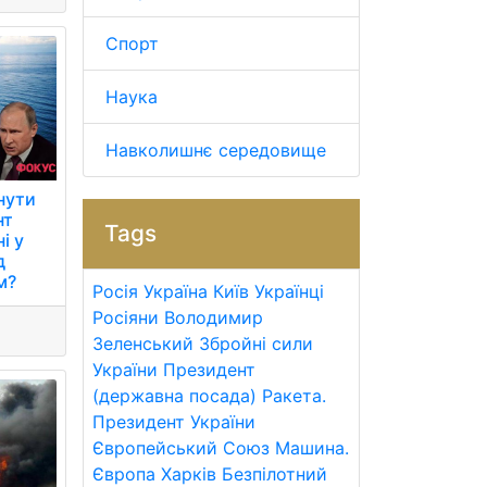
Спорт
Наука
Навколишнє середовище
нути
нт
Tags
і у
д
м?
Росія
Україна
Київ
Українці
Росіяни
Володимир
Зеленський
Збройні сили
України
Президент
(державна посада)
Ракета.
Президент України
Європейський Союз
Машина.
Європа
Харків
Безпілотний