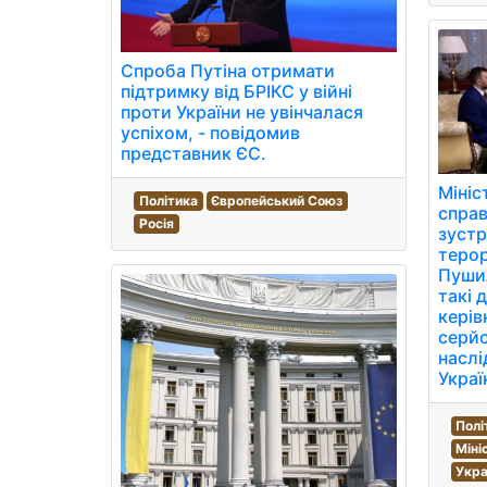
Спроба Путіна отримати
підтримку від БРІКС у війні
проти України не увінчалася
успіхом, - повідомив
представник ЄС.
Мініс
Політика
Європейський Союз
справ
Росія
зустр
теро
Пушил
такі 
керів
серйо
наслі
Украї
Полі
Міні
Укра