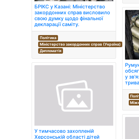
БРІКС у Казані: Міністерство
закордонних справ висловило
свою думку щодо фінальної
декларації саміту.
Політика
Міністерство закордонних справ (Україна)
Дипломатія
Румун
обсяг
у зв'
трива
Полі
Між
У тимчасово захопленій
Херсонській області дітей