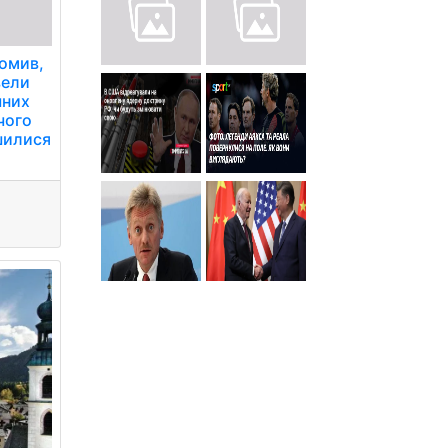
домив,
вели
чних
чого
шилися