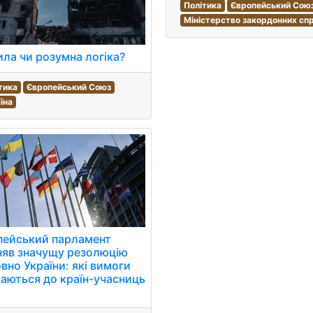
Політика
Європейський Сою
Міністерство закордонних спр
ла чи розумна логіка?
тика
Європейський Союз
їна
пейський парламент
няв значущу резолюцію
вно України: які вимоги
аються до країн-учасниць