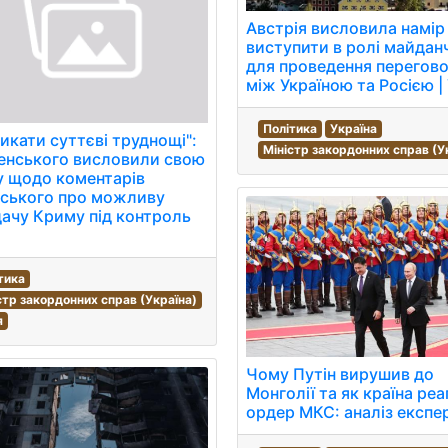
Австрія висловила намір
виступити в ролі майдан
для проведення перегово
між Україною та Росією |
Політика
Україна
икати суттєві труднощі":
Міністр закордонних справ (У
енського висловили свою
 щодо коментарів
рського про можливу
ачу Криму під контроль
тика
стр закордонних справ (Україна)
я
Чому Путін вирушив до
Монголії та як країна реа
ордер МКС: аналіз експе