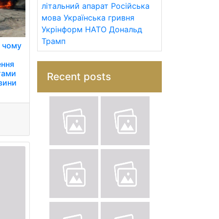
літальний апарат
Російська
мова
Українська гривня
Укрінформ
НАТО
Дональд
Трамп
о чому
ення
тами
Recent posts
овини