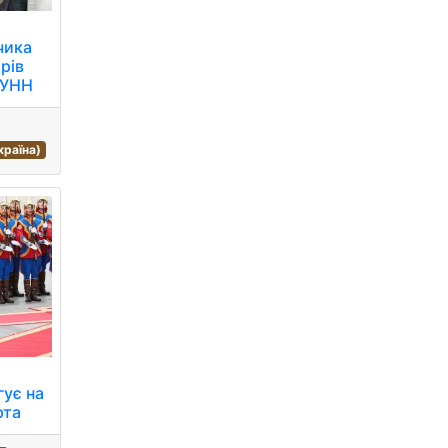
чика
рів
 УНН
країна)
гує на
рта