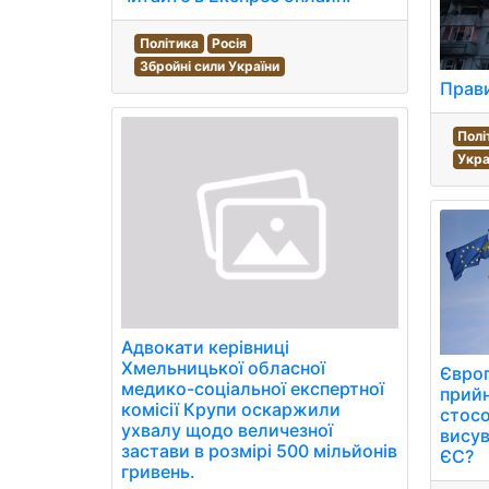
Політика
Росія
Збройні сили України
Прави
Полі
Укра
Адвокати керівниці
Хмельницької обласної
Євро
медико-соціальної експертної
прий
комісії Крупи оскаржили
стосо
ухвалу щодо величезної
висув
застави в розмірі 500 мільйонів
ЄС?
гривень.