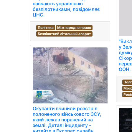
навчають управлінню
безпілотниками, повідомляє
ЦНС.
Політика
Міжнародне право
Безпілотний літальний апарат
"Викл
у Зел
думку
Сіко
перед
ООН.
Полі
Міні
Росі
Окупанти вчинили розстріл
полоненого військового ЗСУ,
який лежав поранений на
землі. Деталі інциденту -
читайте в Експрес онлайн.