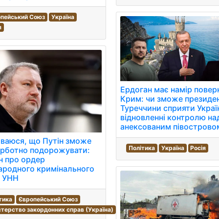
пейський Союз
Україна
я
Ердоган має намір повер
Крим: чи зможе президе
Туреччини сприяти Україн
відновленні контролю на
анексованим півострово
ваюся, що Путін зможе
Політика
Україна
Росія
урботно подорожувати:
н про ордер
ародного кримінального
| УНН
тика
Європейський Союз
стерство закордонних справ (Україна)