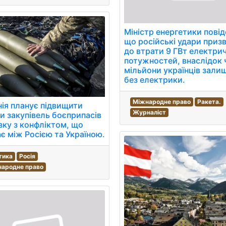
Міністр енергетики пові
що російські удари приз
до втрати 9 ГВт електри
потужностей, внаслідок 
мільйони українців зали
без електрики.
Міжнародне право
Ракета.
ія планує підвищити
Журналіст
и закупівель боєприпасів
язку з конфліктом, що
є між Росією та Україною.
тика
Росія
народне право