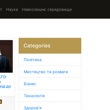
т
Наука
Навколишнє середовище
Categories
Політика
Мистецтво та розваги
АТО:
а
Бізнес
хід до
Технологія
з
Здоров'я