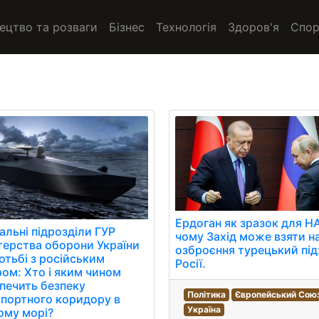
ецтво та розваги
Бізнес
Технологія
Здоров'я
Спор
Ердоган як зразок для Н
альні підрозділи ГУР
чому Захід може взяти н
терства оборони України
озброєння турецький під
отьбі з російським
Росії.
ом: Хто і яким чином
печить безпеку
Політика
Європейський Сою
портного коридору в
Україна
ому морі?