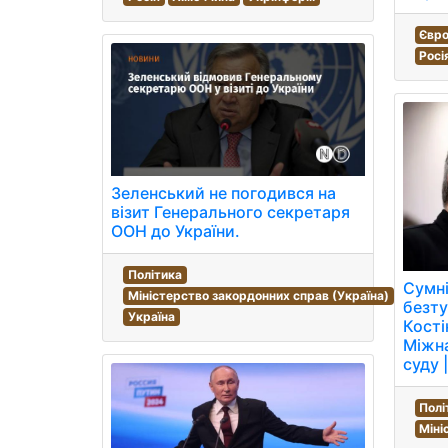
Євро
Росі
Зеленський не погодився на
візит Генерального секретаря
ООН до України.
Політика
Сумні
Міністерство закордонних справ (Україна)
безт
Україна
Кості
Міжн
суду 
Полі
Міні