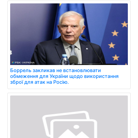
Боррель закликав не встановлювати
обмеження для України щодо використання
зброї для атак на Росію.