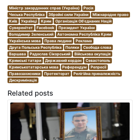
Міністр закордонних справ (Україна)
Росія
Чеська Республіка
Збройні сили України
Міжнародне право
Київ
Українці
Крим
Організація Об'єднаних Націй
Суверенітет
Facebook
Президент України
Володимир Зеленський
Автономна Республіка Крим
Українська мова
Права людини
Реклама
Друга Польська Республіка
Поляки
Свобода слова
Варшава
Радослав Сікорський
Військова окупація
Кримські татари
Державний кордон
Севастополь
Кримськотатарська мова
Референдум
Репресії
Правозахисники
Протекторат
Релігійна приналежність
Дискримінація
Related posts