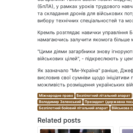
(БпЛА), у рамках уроків трудового нав
та складання дронів для військових пот
вибору технічних спеціальностей та м
Кремль розглядає навички управління Б
намагаючись залучити якомога більше м
"Цими діями загарбники знову ігнорую
військових цілей", - підкреслюють у цент
Як зазначало "Ми-Україна" раніше, Дже
висловив свої сумніви щодо ініціативи
можливість розміщення українських вій
Міжнародне право
Безпілотний літальний апарат
Володимир Зеленський
Президент (державна пос
Безпілотний бойовий літальний апарат
Військова 
Related posts