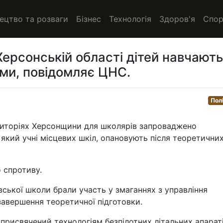
ецтво та розваги
Бізнес
Технологія
Здоров'я
Спор
Херсонській області дітей навчають
ми, повідомляє ЦНС.
Пол
риторіях Херсонщини для школярів запроваджено
 який учні місцевих шкіл, опановують після теоретични
 спротиву.
івської школи брали участь у змаганнях з управління
завершення теоретичної підготовки.
присвячений технологіям безпілотних літальних апарат