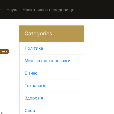
т
Наука
Навколишнє середовище
Categories
Політика
ітика
Мистецтво та розваги
х
Бізнес
Технологія
Здоров'я
Спорт
ів