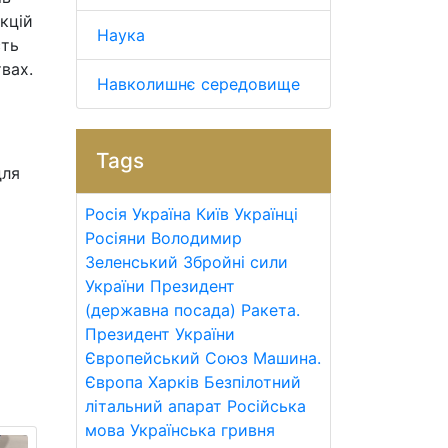
кцій
Наука
сть
вах.
Навколишнє середовище
Tags
для
Росія
Україна
Київ
Українці
Росіяни
Володимир
Зеленський
Збройні сили
України
Президент
(державна посада)
Ракета.
Президент України
Європейський Союз
Машина.
Європа
Харків
Безпілотний
літальний апарат
Російська
мова
Українська гривня