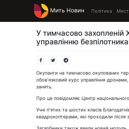
Мить Новин
Політика
Мист
У тимчасово захопленій 
управлінню безпілотника
Окупанти на тимчасово окупованих те
обов'язковий курс управління дронами,
занять.
Про це повідомляє Центр національного
Учні п'ятих та шостих класів Благодатн
квадрокоптерами, які проходили після 
Загарбники також ввели новий модуль, 