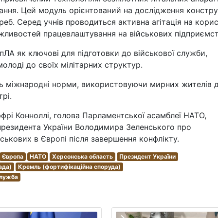
чання. Цей модуль орієнтований на дослідження констру
реб. Серед учнів проводиться активна агітація на кори
ожливостей працевлаштування на військових підприємст
пЛА як ключові для підготовки до військової служби,
олоді до своїх мілітарних структур.
ть міжнародні норми, використовуючи мирних жителів 
рі.
ффрі Конноллі, голова Парламентської асамблеї НАТО,
 президента України Володимира Зеленського про
ськових в Європі після завершення конфлікту.
Європа
НАТО
Херсонська область
Президент України
ада)
Кремль (фортифікаційна споруда)
служба