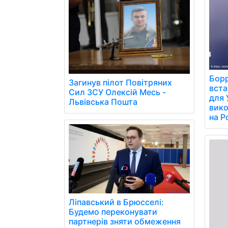
Борр
Загинув пілот Повітряних
вст
Сил ЗСУ Олексій Месь -
для 
Львівська Пошта
вико
на Р
Ліпавський в Брюсселі:
Будемо переконувати
партнерів зняти обмеження