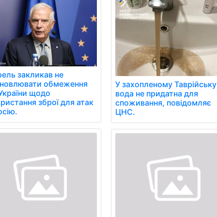
ель закликав не
ановлювати обмеження
У захопленому Таврійську
України щодо
вода не придатна для
ристання зброї для атак
споживання, повідомляє
осію.
ЦНС.