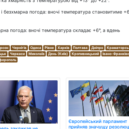
гка хмарність з температурою від +13° до +22°.
і безхмарна погода: вночі температура становитиме +6°
рна погода: вночі температура складає +6°, а вдень
рсон
Чернігів
Одеса
Рівне
Харків
Полтава
Дніпро
Краматорсь
цьк
Черкаси
Миколаїв
День (Київ)
Кропивницький
Івано-Франків
ферополь
Європейський парламент
прийняв значущу резолю
ель закликав не