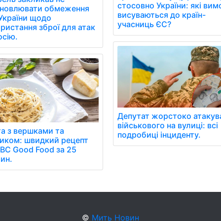
стосовно України: які вим
ановлювати обмеження
висуваються до країн-
України щодо
учасниць ЄС?
ристання зброї для атак
осію.
Депутат жорстоко атакув
військового на вулиці: всі
а з вершками та
подробиці інциденту.
иком: швидкий рецепт
BBC Good Food за 25
ин.
©
Мить Новин