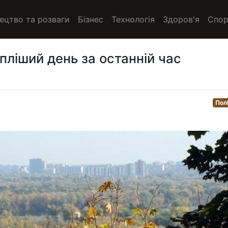
ецтво та розваги
Бізнес
Технологія
Здоров'я
Спор
пліший день за останній час
Пол