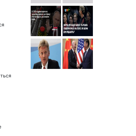
ся
ється
е