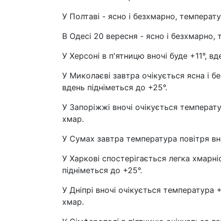
У Полтаві - ясно і безхмарно, температур
В Одесі 20 вересня - ясно і безхмарно, 
У Херсоні в п'ятницю вночі буде +11°, вд
У Миколаєві завтра очікується ясна і б
вдень підніметься до +25°.
У Запоріжжі вночі очікується температур
хмар.
У Сумах завтра температура повітря вно
У Харкові спостерігається легка хмарні
підніметься до +25°.
У Дніпрі вночі очікується температура +
хмар.