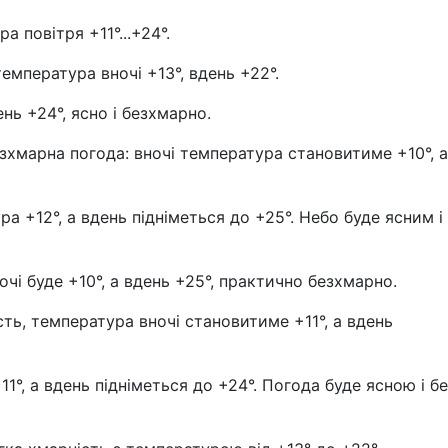
а повітря +11°...+24°.
температура вночі +13°, вдень +22°.
ень +24°, ясно і безхмарно.
езхмарна погода: вночі температура становитиме +10°, а
а +12°, а вдень підніметься до +25°. Небо буде ясним і
чі буде +10°, а вдень +25°, практично безхмарно.
сть, температура вночі становитиме +11°, а вдень
11°, а вдень підніметься до +24°. Погода буде ясною і бе