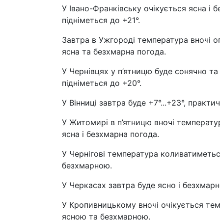
У Івано-Франківську очікується ясна і 
підніметься до +21°.
Завтра в Ужгороді температура вночі оп
ясна та безхмарна погода.
У Чернівцях у п’ятницю буде сонячно та
підніметься до +20°.
У Вінниці завтра буде +7°...+23°, практ
У Житомирі в п’ятницю вночі температур
ясна і безхмарна погода.
У Чернігові температура коливатиметьс
безхмарною.
У Черкасах завтра буде ясно і безхмарно
У Кропивницькому вночі очікується темп
ясною та безхмарною.