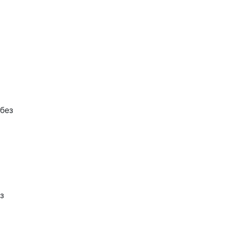
 без
з