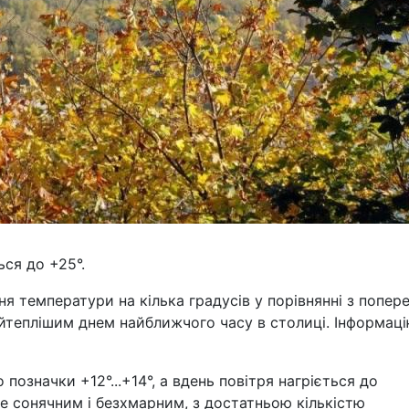
ься до +25°.
ня температури на кілька градусів у порівнянні з попер
айтеплішим днем найближчого часу в столиці. Інформац
позначки +12°...+14°, а вдень повітря нагріється до
де сонячним і безхмарним, з достатньою кількістю