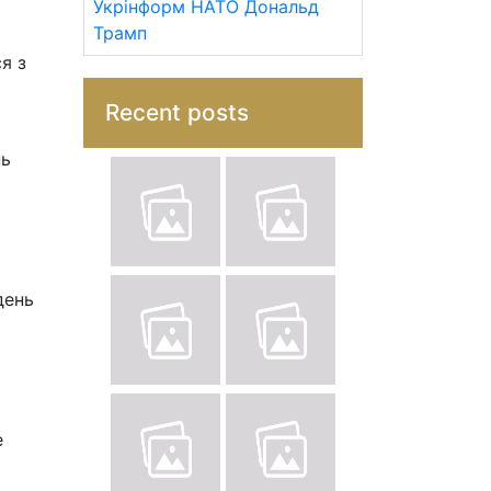
Укрінформ
НАТО
Дональд
Трамп
я з
Recent posts
нь
день
е