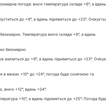
безхмарна погода: вночі температура складе +6°, а вдень
уститься до +9°, а вдень підніметься до +23°. Очікуєть
 безхмарно. Температура вночі складе +8°, а вдень
ично безхмарно.
а знизиться до +9°, а вдень підніметься до +23°. Очіку
я в межах +10° до +24°, погода буде сонячною та
, вночі +12°, вдень +24°.
ература +10°, а вдень підніметься до +25°. Погода буд