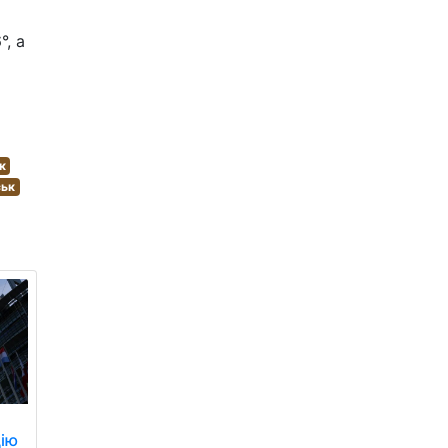
, а
к
ськ
цію