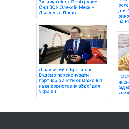
Загинув пілот Повітряних
вст
Сил ЗСУ Олексій Месь -
для 
Львівська Пошта
вико
на Р
Ліпавський в Брюсселі:
Будемо переконувати
Паст
партнерів зняти обмеження
часн
на використання зброї для
від 
України
хвил