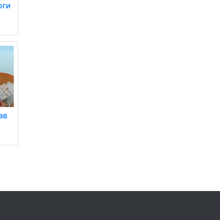
оги
ав