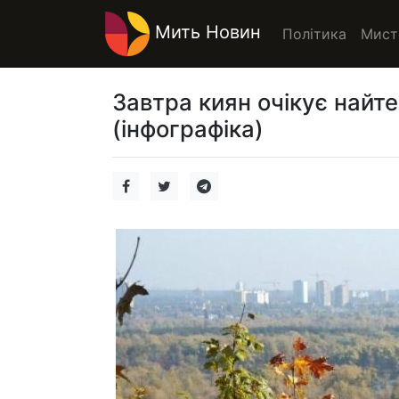
Мить Новин
Політика
Мист
Завтра киян очікує найте
(інфографіка)