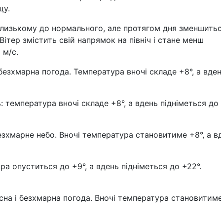
щу.
близькому до нормального, але протягом дня зменшитьс
Вітер змістить свій напрямок на північ і стане менш
 м/с.
 безхмарна погода. Температура вночі складе +8°, а вде
: температура вночі складе +8°, а вдень підніметься до
зхмарне небо. Вночі температура становитиме +8°, а в
ра опуститься до +9°, а вдень підніметься до +22°.
сна і безхмарна погода. Вночі температура становитим