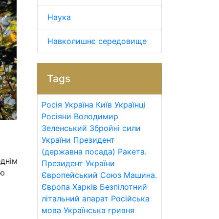
Наука
Навколишнє середовище
Tags
Росія
Україна
Київ
Українці
Росіяни
Володимир
Зеленський
Збройні сили
України
Президент
(державна посада)
Ракета.
еднім
Президент України
ію
Європейський Союз
Машина.
Європа
Харків
Безпілотний
літальний апарат
Російська
мова
Українська гривня