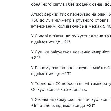
сонячного світла і без жодних ознак до
Атмосферний тиск перебуває на рівні, 
756 до 754 міліметрів ртутного стовпа. 
інтенсивним, коливаючись в межах 5-10
У Львові в п'ятницю очікується ясна та
підніметься до +21°.
У Луцьку очікується незначна хмарність
+22°.
У Рівному завтра прогнозують майже бе
підніметься до +23°.
У Тернополі 20 вересня вночі температу
Очікується легка хмарність.
У Хмельницькому сьогодні очікується я
+9°, а вдень підніметься до +21°.