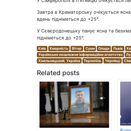
У Сімферополі в п'ятницю очікується ле
Завтра в Краматорську очікується ясна 
вдень підніметься до +25°.
У Сєвєродонецьку панує ясна та безхма
підніметься до +25°.
Київ
Хмарність
Вітер
Суми
Опади
Львів
Хе
Українське незалежне інформаційне агентство
Лу
Хмельницький, Україна
Тернопіль
Чернівці
Сім
Related posts
Борр