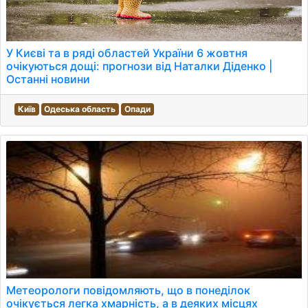
У Києві та в ряді областей України 6 жовтня
очікуються дощі: прогнози від Наталки Діденко |
Останні новини
Київ
Одеська область
Опади
Метеорологи повідомляють, що в понеділок
очікується легка хмарність, а в деяких місцях