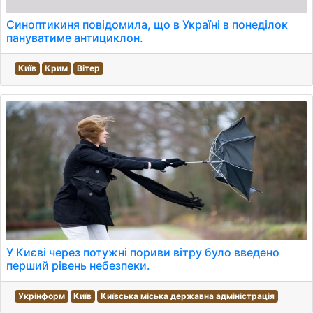
Синоптикиня повідомила, що в Україні в понеділок
пануватиме антициклон.
Київ
Крим
Вітер
У Києві через потужні пориви вітру було введено
перший рівень небезпеки.
Укрінформ
Київ
Київська міська державна адміністрація