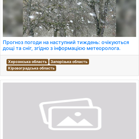
Прогноз погоди на наступний тиждень: очікуються
дощі та сніг, згідно з інформацією метеоролога.
Херсонська область
Запорізька область
Кіровоградська область