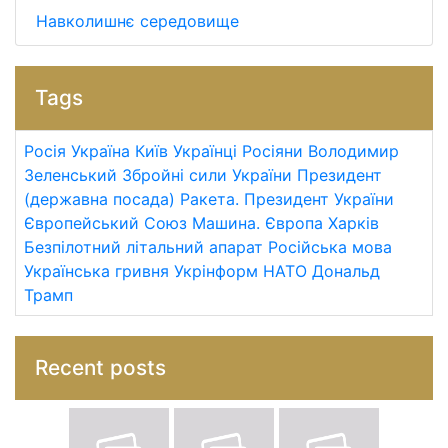
Навколишнє середовище
Tags
Росія
Україна
Київ
Українці
Росіяни
Володимир
Зеленський
Збройні сили України
Президент
(державна посада)
Ракета.
Президент України
Європейський Союз
Машина.
Європа
Харків
Безпілотний літальний апарат
Російська мова
Українська гривня
Укрінформ
НАТО
Дональд
Трамп
Recent posts