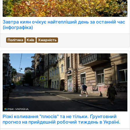
Завтра киян очікує найтепліший день за останній час
(інфографіка)
Політика
Київ
Хмарність
Різкі коливання "плюсів" та не тільки. Ґрунтовний
прогноз на прийдешній робочий тиждень в Україні.