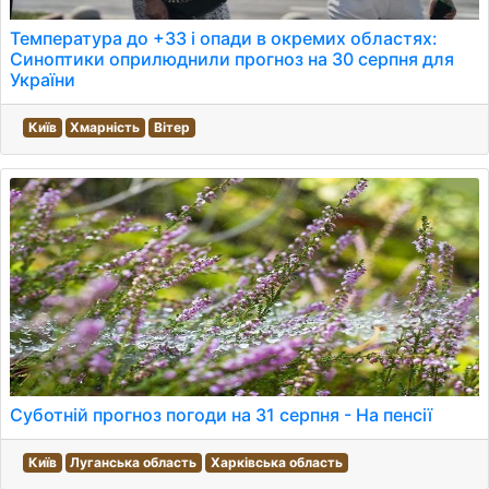
Температура до +33 і опади в окремих областях:
Синоптики оприлюднили прогноз на 30 серпня для
України
Київ
Хмарність
Вітер
Суботній прогноз погоди на 31 серпня - На пенсії
Київ
Луганська область
Харківська область