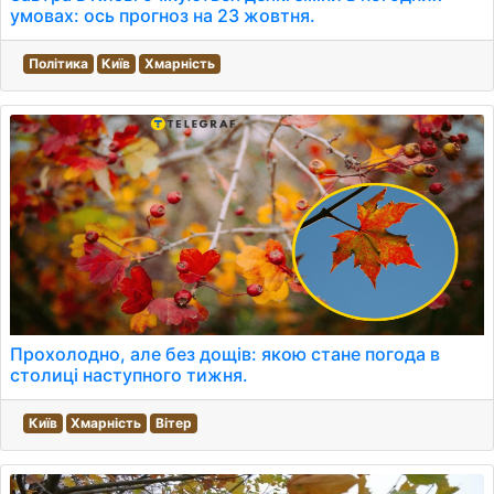
умовах: ось прогноз на 23 жовтня.
Політика
Київ
Хмарність
Прохолодно, але без дощів: якою стане погода в
столиці наступного тижня.
Київ
Хмарність
Вітер