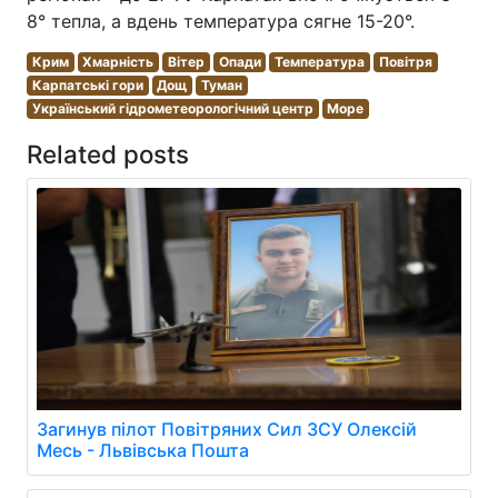
8° тепла, а вдень температура сягне 15-20°.
Крим
Хмарність
Вітер
Опади
Температура
Повітря
Карпатські гори
Дощ
Туман
Український гідрометеорологічний центр
Море
Related posts
Загинув пілот Повітряних Сил ЗСУ Олексій
Месь - Львівська Пошта