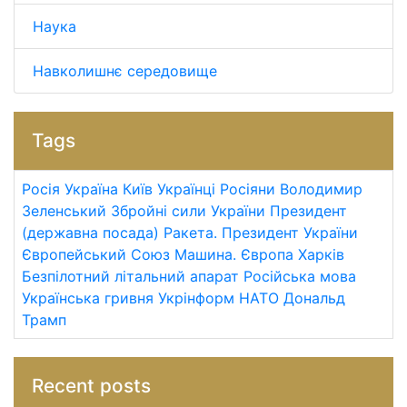
Наука
Навколишнє середовище
Tags
Росія
Україна
Київ
Українці
Росіяни
Володимир
Зеленський
Збройні сили України
Президент
(державна посада)
Ракета.
Президент України
Європейський Союз
Машина.
Європа
Харків
Безпілотний літальний апарат
Російська мова
Українська гривня
Укрінформ
НАТО
Дональд
Трамп
Recent posts