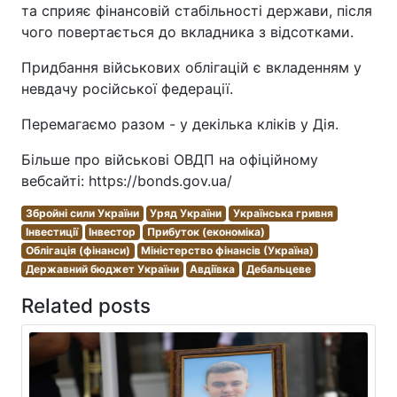
та сприяє фінансовій стабільності держави, після
чого повертається до вкладника з відсотками.
Придбання військових облігацій є вкладенням у
невдачу російської федерації.
Перемагаємо разом - у декілька кліків у Дія.
Більше про військові ОВДП на офіційному
вебсайті: https://bonds.gov.ua/
Збройні сили України
Уряд України
Українська гривня
Інвестиції
Інвестор
Прибуток (економіка)
Облігація (фінанси)
Міністерство фінансів (Україна)
Державний бюджет України
Авдіївка
Дебальцеве
Related posts