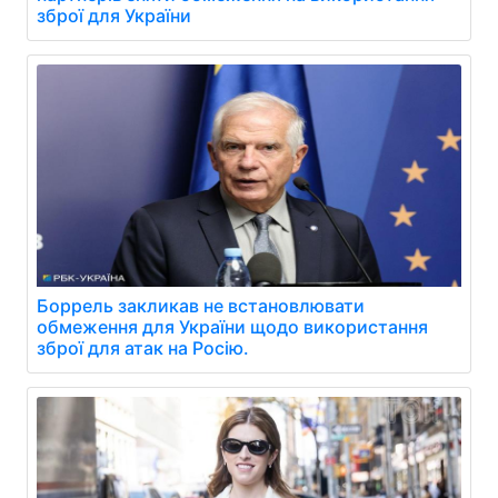
зброї для України
Боррель закликав не встановлювати
обмеження для України щодо використання
зброї для атак на Росію.