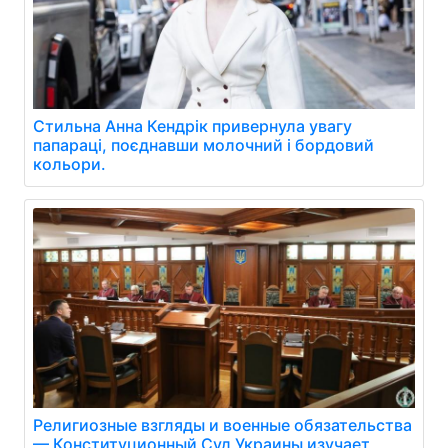
Стильна Анна Кендрік привернула увагу
папараці, поєднавши молочний і бордовий
кольори.
Религиозные взгляды и военные обязательства
— Конституционный Суд Украины изучает