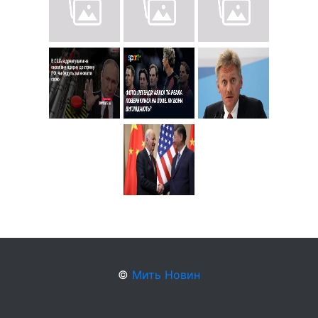
©
Мить Новин