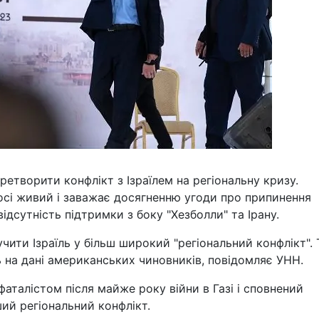
ретворити конфлікт з Ізраїлем на регіональну кризу.
сі живий і заважає досягненню угоди про припинення
ідсутність підтримки з боку "Хезболли" та Ірану.
чити Ізраїль у більш широкий "регіональний конфлікт". 
на дані американських чиновників, повідомляє УНН.
фаталістом після майже року війни в Газі і сповнений
ший регіональний конфлікт.