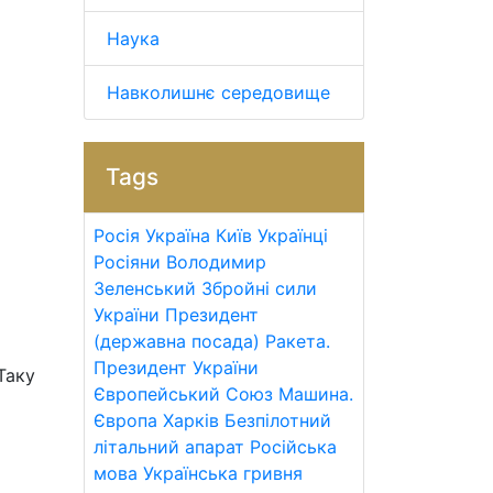
Наука
Навколишнє середовище
Tags
Росія
Україна
Київ
Українці
Росіяни
Володимир
Зеленський
Збройні сили
України
Президент
(державна посада)
Ракета.
Президент України
Таку
Європейський Союз
Машина.
Європа
Харків
Безпілотний
літальний апарат
Російська
мова
Українська гривня