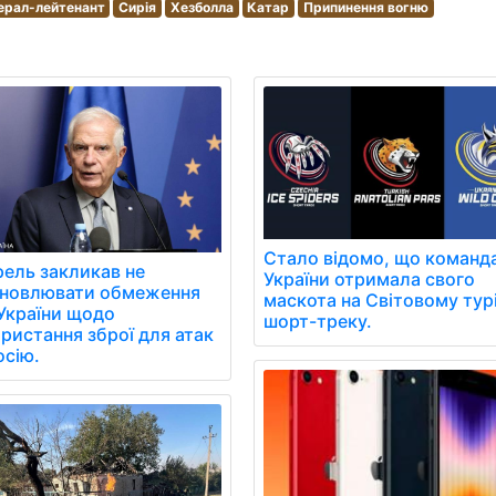
ерал-лейтенант
Сирія
Хезболла
Катар
Припинення вогню
Стало відомо, що команд
ель закликав не
України отримала свого
ановлювати обмеження
маскота на Світовому турі
України щодо
шорт-треку.
ристання зброї для атак
осію.