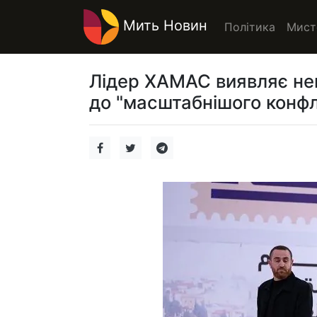
Мить Новин
Політика
Мист
Лідер ХАМАС виявляє неп
до "масштабнішого конфл