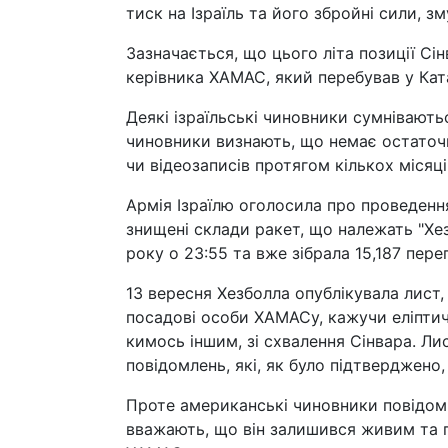
тиск на Ізраїль та його збройні сили, зм
Зазначається, що цього літа позиції Сінв
керівника ХАМАС, який перебував у Ката
Деякі ізраїльські чиновники сумнівають
чиновники визнають, що немає остаточни
чи відеозаписів протягом кількох місяці
Армія Ізраїлю оголосила про проведення 
знищені склади ракет, що належать "Хе
року о 23:55 та вже зібрала 15,187 перег
13 вересня Хезболла опублікувала лист,
посадові особи ХАМАСу, кажучи еліптич
кимось іншим, зі схвалення Сінвара. Лис
повідомлень, які, як було підтверджено
Проте американські чиновники повідомил
вважають, що він залишився живим та 