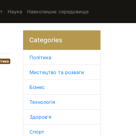
т
Наука
Навколишнє середовище
ь
Categories
Політика
ітика
Мистецтво та розваги
Бізнес
Технологія
Здоров'я
Спорт