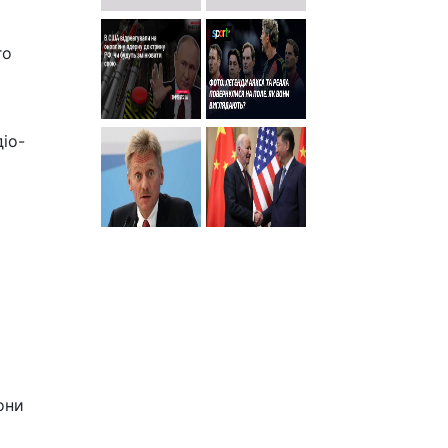
го
іо-
они