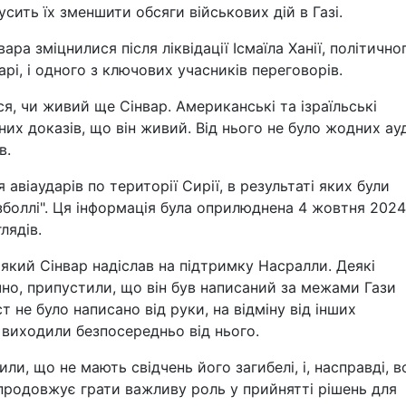
усить їх зменшити обсяги військових дій в Газі.
ара зміцнилися після ліквідації Ісмаїла Ханії, політично
рі, і одного з ключових учасників переговорів.
ся, чи живий ще Сінвар. Американські та ізраїльські
х доказів, що він живий. Від нього не було жодних ауд
в.
авіаударів по території Сирії, в результаті яких були
зболлі". Ця інформація була оприлюднена 4 жовтня 2024
лядів.
 який Сінвар надіслав на підтримку Насралли. Деякі
но, припустили, що він був написаний за межами Гази
т не було написано від руки, на відміну від інших
, виходили безпосередньо від нього.
и, що не мають свідчень його загибелі, і, насправді, в
продовжує грати важливу роль у прийнятті рішень для