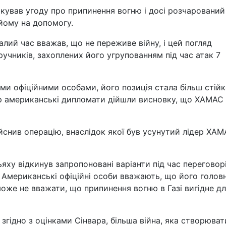
кував угоду про припинення вогню і досі розчарований
 йому на допомогу.
лий час вважав, що не переживе війну, і цей погляд
учників, захоплених його угрупованням під час атак 7
ми офіційними особами, його позиція стала більш стій
ер американські дипломати дійшли висновку, що ХАМАС
дійснив операцію, внаслідок якої був усунутий лідер ХАМ
яху відкинув запропоновані варіанти під час переговорі
. Американські офіційні особи вважають, що його голо
може не вважати, що припинення вогню в Газі вигідне д
згідно з оцінками Сінвара, більша війна, яка створюва