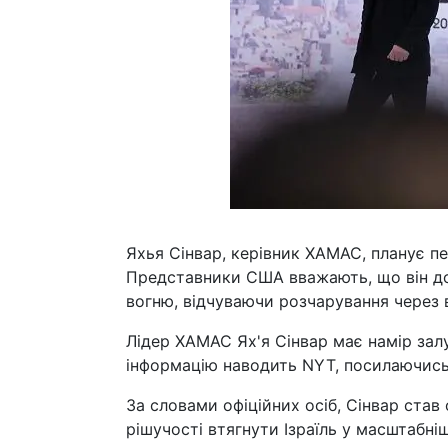
Яхья Сінвар, керівник ХАМАС, планує пе
Представники США вважають, що він до
вогню, відчуваючи розчарування через в
Лідер ХАМАС Ях'я Сінвар має намір залу
інформацію наводить NYT, посилаючись 
За словами офіційних осіб, Сінвар став 
рішучості втягнути Ізраїль у масштабні