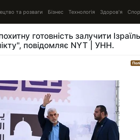
ецтво та розваги
Бізнес
Технологія
Здоров'я
Спор
охитну готовність залучити Ізраїл
ікту", повідомляє NYT | УНН.
Пол