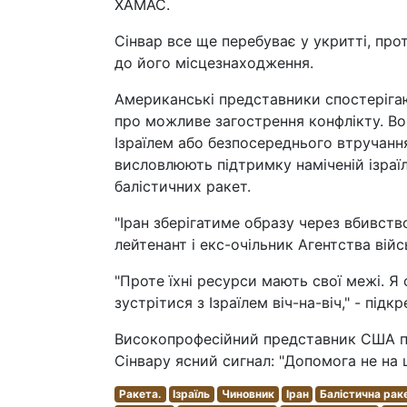
ХАМАС.
Сінвар все ще перебуває у укритті, прот
до його місцезнаходження.
Американські представники спостерігаю
про можливе загострення конфлікту. Вон
Ізраїлем або безпосереднього втручанн
висловлюють підтримку наміченій ізраїл
балістичних ракет.
"Іран зберігатиме образу через вбивств
лейтенант і екс-очільник Агентства вій
"Проте їхні ресурси мають свої межі. 
зустрітися з Ізраїлем віч-на-віч," - підк
Високопрофесійний представник США пов
Сінвару ясний сигнал: "Допомога не на 
Ракета.
Ізраїль
Чиновник
Іран
Балістична рак