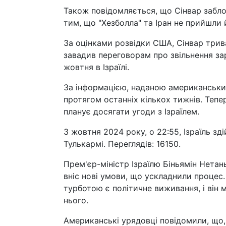
Також повідомляється, що Сінвар забло
тим, що "Хезболла" та Іран не прийшли
За оцінками розвідки США, Сінвар трива
завадив переговорам про звільнення зар
жовтня в Ізраїлі.
За інформацією, наданою американськи
протягом останніх кількох тижнів. Теп
планує досягати угоди з Ізраїлем.
3 жовтня 2024 року, о 22:55, Ізраїль з
Тулькармі. Переглядів: 16150.
Прем'єр-міністр Ізраїлю Біньямін Нетань
вніс нові умови, що ускладнили процес
турботою є політичне виживання, і він 
нього.
Американські урядовці повідомили, що, 