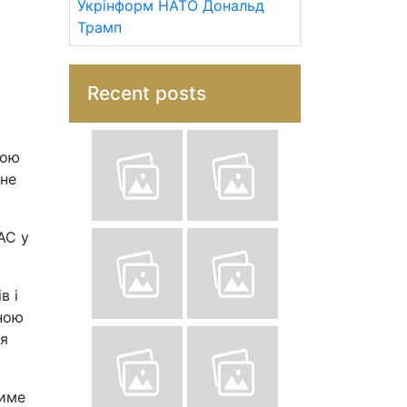
Укрінформ
НАТО
Дональд
Трамп
Recent posts
кою
 не
АС у
в і
вною
ля
тиме