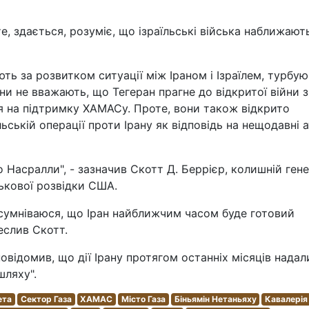
е, здається, розуміє, що ізраїльські війська наближают
ть за розвитком ситуації між Іраном і Ізраїлем, турбу
и не вважають, що Тегеран прагне до відкритої війни з
я на підтримку ХАМАСу. Проте, вони також відкрито
ьській операції проти Ірану як відповідь на нещодавні 
о Насралли", - зазначив Скотт Д. Беррієр, колишній ген
ськової розвідки США.
Я сумніваюся, що Іран найближчим часом буде готовий
реслив Скотт.
ідомив, що дії Ірану протягом останніх місяців надал
шляху".
ета
Сектор Газа
ХАМАС
Місто Газа
Біньямін Нетаньяху
Кавалерія