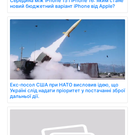
Середина між iPhone 15 і iPhone 16: яким стане
новий бюджетний варіант iPhone від Apple?
Екс-посол США при НАТО висловив ідею, що
Україні слід надати пріоритет у постачанні зброї
дальньої дії.