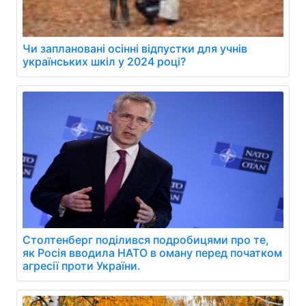
Чи заплановані осінні відпустки для учнів
українських шкіл у 2024 році?
Столтенберг поділився подробицями про те,
як Росія вводила НАТО в оману перед початком
агресії проти України.