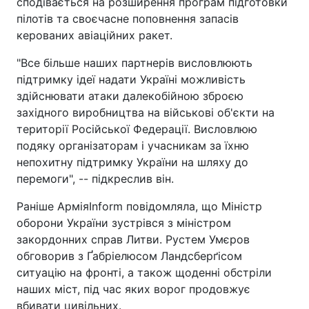
сподівається на розширення програм підготовки
пілотів та своєчасне поповнення запасів
керованих авіаційних ракет.
"Все більше наших партнерів висловлюють
підтримку ідеї надати Україні можливість
здійснювати атаки далекобійною зброєю
західного виробництва на військові об'єкти на
території Російської Федерації. Висловлюю
подяку організаторам і учасникам за їхню
непохитну підтримку України на шляху до
перемоги", -- підкреслив він.
Раніше АрміяInform повідомляла, що Міністр
оборони України зустрівся з міністром
закордонних справ Литви. Рустем Умєров
обговорив з Ґабріелюсом Ландсберґісом
ситуацію на фронті, а також щоденні обстріли
наших міст, під час яких ворог продовжує
вбивати цивільних.