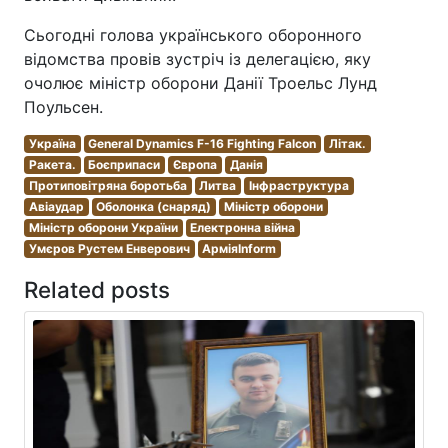
Сьогодні голова українського оборонного
відомства провів зустріч із делегацією, яку
очолює міністр оборони Данії Троельс Лунд
Поульсен.
Україна
General Dynamics F-16 Fighting Falcon
Літак.
Ракета.
Боєприпаси
Європа
Данія
Протиповітряна боротьба
Литва
Інфраструктура
Авіаудар
Оболонка (снаряд)
Міністр оборони
Міністр оборони України
Електронна війна
Умєров Рустем Енверович
АрміяInform
Related posts