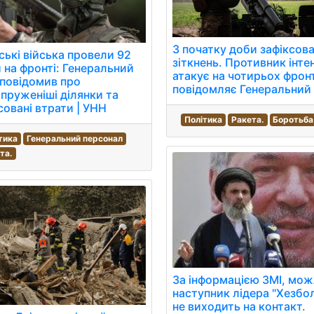
З початку доби зафіксов
ські війська провели 92
зіткнень. Противник інте
 на фронті: Генеральний
атакує на чотирьох фрон
повідомив про
повідомляє Генеральний
пруженіші ділянки та
совані втрати | УНН
Політика
Ракета.
Боротьба
тика
Генеральний персонал
та.
За інформацією ЗМІ, мо
наступник лідера "Хезбо
не виходить на контакт.