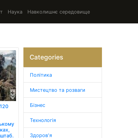
т
Наука
Навколишнє середовище
Categories
Політика
Мистецтво та розваги
Бізнес
 120
Технологія
ському
ках,
Здоров'я
 штаб.