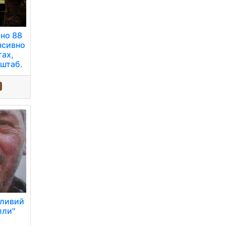
ано 88
нсивно
тах,
 штаб.
жливий
лли"