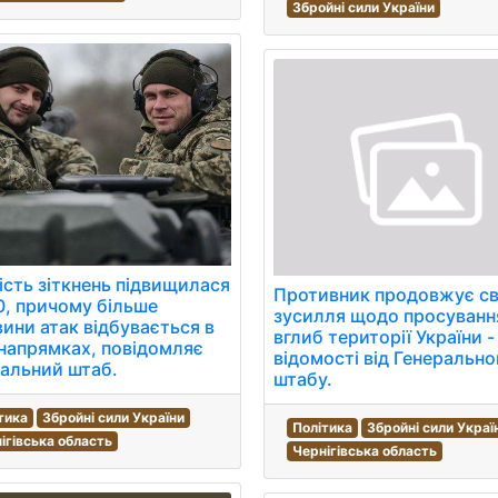
Збройні сили України
ість зіткнень підвищилася
Противник продовжує св
0, причому більше
зусилля щодо просуванн
ини атак відбувається в
вглиб території України -
напрямках, повідомляє
відомості від Генерально
альний штаб.
штабу.
тика
Збройні сили України
Політика
Збройні сили Украї
ігівська область
Чернігівська область