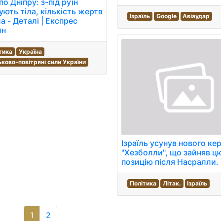
по Дніпру: з-під руїн
ують тіла, кількість жертв
Ізраїль
Google
Авіаудар
а - Деталі | Експрес
йн
тика
Україна
ьково-повітряні сили України
Ізраїль усунув нового ке
"Хезболли", що зайняв ц
позицію після Насралли.
Політика
Літак.
Ізраїль
1
2