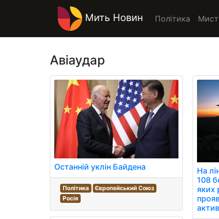
Мить Новин
Політика
Мист
Авіаудар
Останній уклін Байдена
На лі
108 б
Політика
Європейський Союз
яких 
проя
Росія
актив