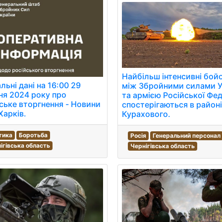
Найбільш інтенсивні бойов
льні дані на 16:00 29
між Збройними силами У
я 2024 року про
та армією Російської Фед
ське вторгнення - Новини
спостерігаються в район
Харків.
Курахового.
тика
Боротьба
Росія
Генеральний персонал
ігівська область
Чернігівська область