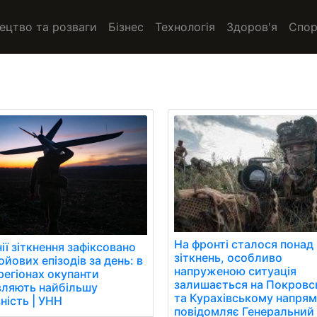
ецтво та розваги
Бізнес
Технологія
Здоров'я
Спор
На фронті сталося понад
нії зіткнення зафіксовано
зіткнень, особливо
ойових епізодів за день: в
напруженою ситуація
регіонах окупанти
залишається на Покров
вляють найбільшу
та Курахівському напрям
ність | УНН
повідомляє Генеральний