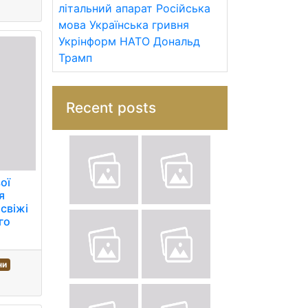
літальний апарат
Російська
мова
Українська гривня
Укрінформ
НАТО
Дональд
Трамп
Recent posts
ої
я
 свіжі
го
ни