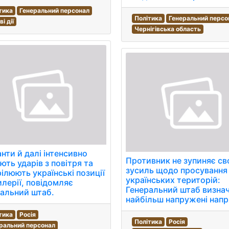
тика
Генеральний персонал
Політика
Генеральний персо
і дії
Чернігівська область
нти й далі інтенсивно
Противник не зупиняє св
ють ударів з повітря та
зусиль щодо просування
ілюють українські позиції
українських територій:
илерії, повідомляє
Генеральний штаб визна
альний штаб.
найбільш напружені нап
тика
Росія
Політика
Росія
ральний персонал