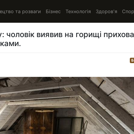
ецтво та розваги
Бізнес
Технологія
Здоров'я
Спор
: чоловік виявив на горищі прихов
бками.
Б