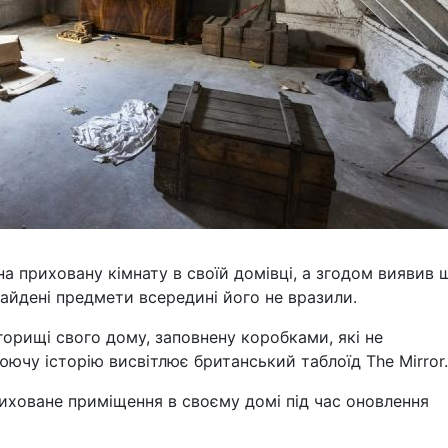
а приховану кімнату в своїй домівці, а згодом виявив 
найдені предмети всередині його не вразили.
горищі свого дому, заповнену коробками, які не
юючу історію висвітлює британський таблоїд The Mirror.
иховане приміщення в своєму домі під час оновлення