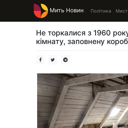
Мить Новин
Політика
Мист
Не торкалися з 1960 року
кімнату, заповнену коро