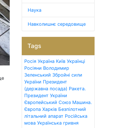
Наука
Навколишнє середовище
Tags
Росія
Україна
Київ
Українці
Росіяни
Володимир
Зеленський
Збройні сили
ще
України
Президент
(державна посада)
Ракета.
Президент України
Європейський Союз
Машина.
Європа
Харків
Безпілотний
літальний апарат
Російська
мова
Українська гривня