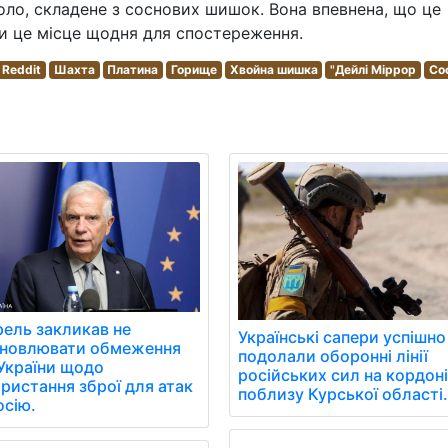
коло, складене з соснових шишок. Вона впевнена, що це
ати це місце щодня для спостереження.
Reddit
Шахта
Платина
Горище
Хвойна шишка
"Дейлі Міррор
Со
ель закликав не
Українські сапери успішно
ановлювати обмеження
подолали оборонні лінії
України щодо
російських сил на кордоні
ристання зброї для атак
поблизу Курської області
осію.