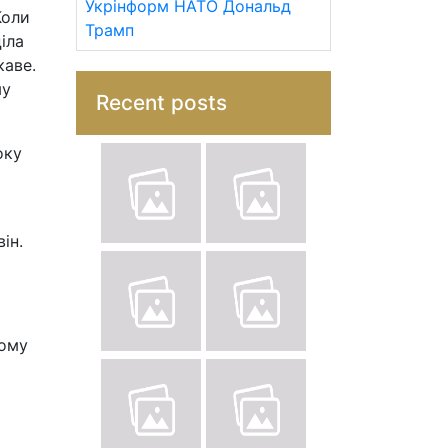
Укрінформ
НАТО
Дональд
Коли
Трамп
іла
каве.
му
Recent posts
оку
ін.
ьому