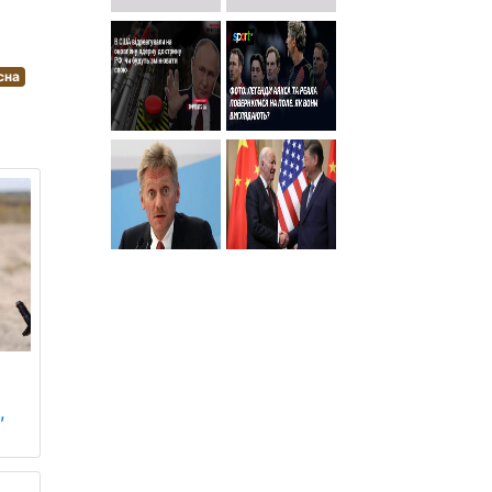
сна
,
.