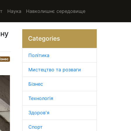
т
Наука
Навколишнє середовище
ану
Categories
Політика
ізнес
Мистецтво та розваги
Бізнес
Технологія
Здоров'я
Спорт