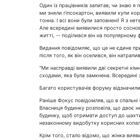
Один із працівників запитав, чи знаю я 
ми зняли гіпсокартон, виявили купи кор
тонна. І всі вони були заповнені! Я з н
Але всередині виявилися просто соснов
житті, -- поділився він на популярному 
Видання повідомляє, що це не єдине при
після того, як він оселився, він натрап
"Ми насправді виявили дві секретні кім
сходами, яка була замкнена. Всередині з
Багато користувачів форуму відзначили
Раніше Фокус повідомляв, що в спальні 
Власниця будинку розповіла, що двоє нез
будинку, щоб отримати доступ до шахти
незаконному видобутку корисних копал
Крім того, стало відомо, що жінка вияв