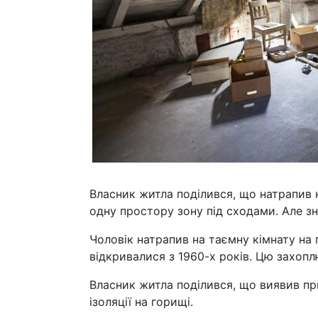
Власник житла поділився, що натрапив н
одну простору зону під сходами. Але з
Чоловік натрапив на таємну кімнату на 
відкривалися з 1960-х років. Цю захопл
Власник житла поділився, що виявив пр
ізоляції на горищі.