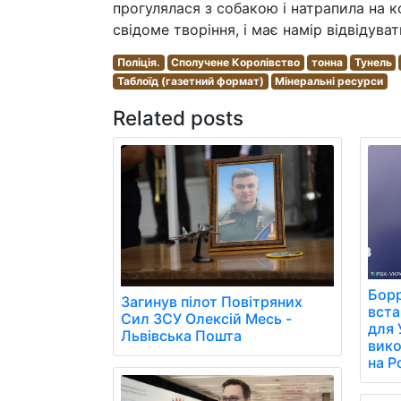
прогулялася з собакою і натрапила на 
свідоме творіння, і має намір відвідув
Поліція.
Сполучене Королівство
тонна
Тунель
Таблоїд (газетний формат)
Мінеральні ресурси
Related posts
Борр
Загинув пілот Повітряних
вст
Сил ЗСУ Олексій Месь -
для 
Львівська Пошта
вико
на Р