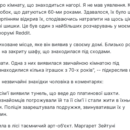
про кімнату, що знаходиться нагорі. Я не мав уявлення. 
обок, що датуються 60-ми роками. Здавалося, їх було ц
етерпінням відкрив їх, сподіваючись натрапити на щось ці
і шишки. Це був один з найбільших розчарувань у моє
форумі Reddit.
ховане місце, яке він виявив у своєму домі. Близько р
ив на закриту шафу, що знаходилася під сходами.
нати. Одна з них виявилася звичайною кімнатою під
находилися кілька іграшок з 70-х років", -- підкреслив в
 незвичайні знахідки чоловіка в коментарях:
сім'ї виявили тунель, що веде до платинової шахти.
найомців погрожували їй та її сім'ї і стали жити в їхн
. Поліція заарештувала подружжя, звинувативши їх у
ин.
ила в лісі таємничий арт-об'єкт. Маргарет Зейтуні