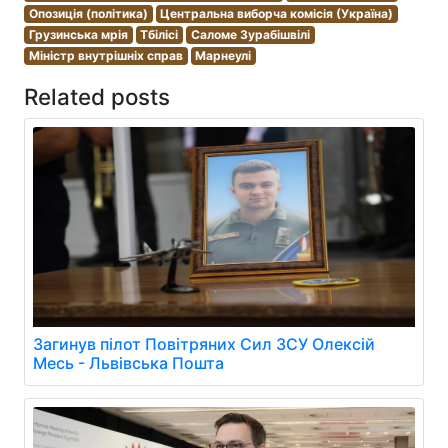
Опозиція (політика)
Центральна виборча комісія (Україна)
Грузинська мрія
Тбілісі
Саломе Зурабішвілі
Міністр внутрішніх справ
Марнеулі
Related posts
Загинув пілот Повітряних Сил ЗСУ Олексій
Месь - Львівська Пошта