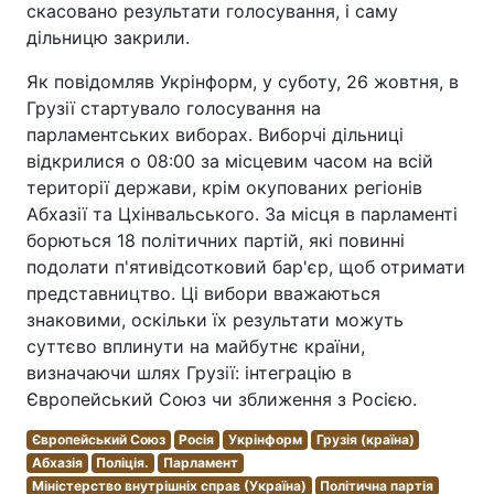
скасовано результати голосування, і саму
дільницю закрили.
Як повідомляв Укрінформ, у суботу, 26 жовтня, в
Грузії стартувало голосування на
парламентських виборах. Виборчі дільниці
відкрилися о 08:00 за місцевим часом на всій
території держави, крім окупованих регіонів
Абхазії та Цхінвальського. За місця в парламенті
борються 18 політичних партій, які повинні
подолати п'ятивідсотковий бар'єр, щоб отримати
представництво. Ці вибори вважаються
знаковими, оскільки їх результати можуть
суттєво вплинути на майбутнє країни,
визначаючи шлях Грузії: інтеграцію в
Європейський Союз чи зближення з Росією.
Європейський Союз
Росія
Укрінформ
Грузія (країна)
Абхазія
Поліція.
Парламент
Міністерство внутрішніх справ (Україна)
Політична партія