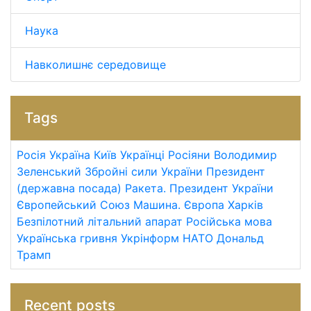
Наука
Навколишнє середовище
Tags
Росія
Україна
Київ
Українці
Росіяни
Володимир
Зеленський
Збройні сили України
Президент
(державна посада)
Ракета.
Президент України
Європейський Союз
Машина.
Європа
Харків
Безпілотний літальний апарат
Російська мова
Українська гривня
Укрінформ
НАТО
Дональд
Трамп
Recent posts