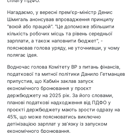
сплату ПДФО.
Нагадаємо, у вересні прем'єр-міністр Денис
Шмигаль анонсував впровадження принципу
"воюй або працюй". "Це допоможе збільшити
кількість робочих місць та рівень середньої
зарплати, а також наповнити бюджет", -
пояснював голова уряду, не уточнивши, у чому
полягає ідея.
Водночас голова Комітету ВР з питань фінансів,
податкової та митної політики Данило Гетманцев
припустив, що Кабмін заклав запуск
економічного бронювання у проєкт
держбюджету на 2025 рік. За його словами,
планові податкові надходження від ПДФО у
проєкті держбюджету мають зрости одразу на
45%, що може пояснюватись виключно
детінізацією зарплат у звʼязку із запуском
економічного бронювання.