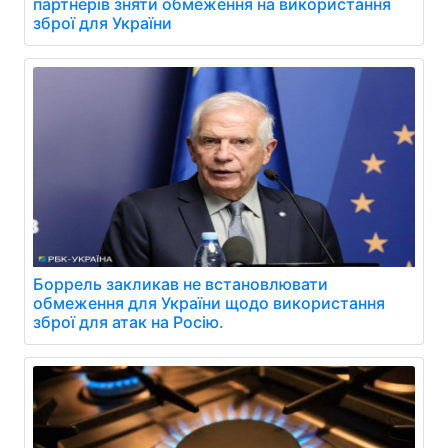
партнерів зняти обмеження на використання
зброї для України
Боррель закликав не встановлювати
обмеження для України щодо використання
зброї для атак на Росію.