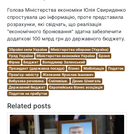
Голова Міністерства економіки Юлія Свириденко
спростувала цю інформацію, проте представила
розрахунки, які свідчать, що реалізація
"економічного бронювання" здатна забезпечити
додаткові 100 млрд грн до державного бюджету.
Збройні сили України
Міністерство оборони (Україна)
Уряд України
Міністерство економіки України
Броня
Фірма
Бюджет
Володимир Зеленський
Президент (державна посада)
Бізнес
Мобілізація
Податок
Прем'єр-міністр
Железняк Ярослав Іванович
Вибухова речовина.
Сміливіше.
Денис Шмигаль
Державний бюджет
Європейська бізнес асоціація
Податок на прибуток
Related posts