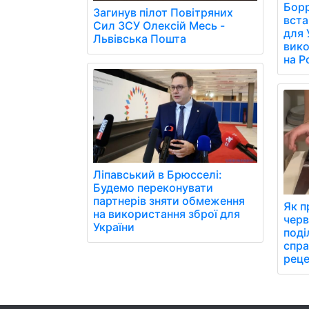
Борр
Загинув пілот Повітряних
вст
Сил ЗСУ Олексій Месь -
для 
Львівська Пошта
вико
на Р
Ліпавський в Брюсселі:
Будемо переконувати
партнерів зняти обмеження
Як п
на використання зброї для
черв
України
поді
спра
реце