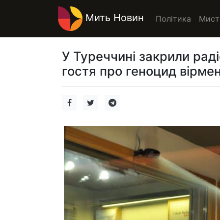
Мить Новин
Політика
Мист
У Туреччині закрили раді
гостя про геноцид вірме