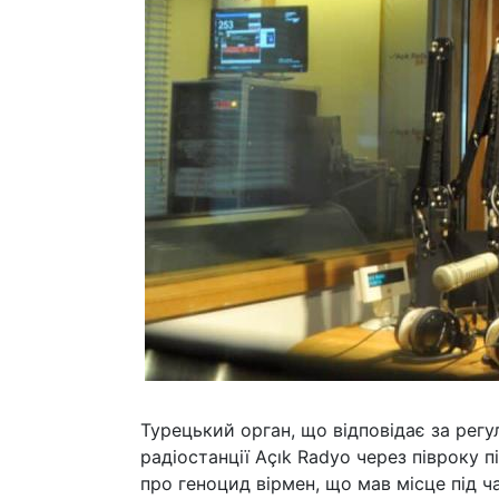
Турецький орган, що відповідає за регу
радіостанції Açık Radyo через півроку пі
про геноцид вірмен, що мав місце під ча