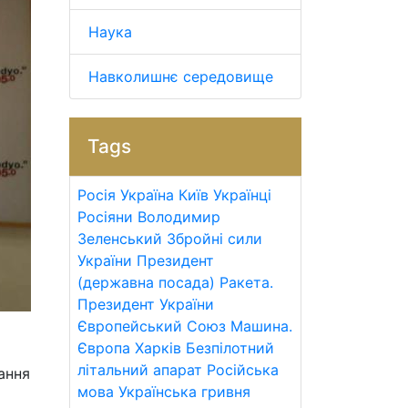
Наука
Навколишнє середовище
Tags
Росія
Україна
Київ
Українці
Росіяни
Володимир
Зеленський
Збройні сили
України
Президент
(державна посада)
Ракета.
Президент України
Європейський Союз
Машина.
Європа
Харків
Безпілотний
літальний апарат
Російська
тання
мова
Українська гривня