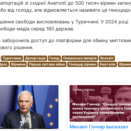
портацій зі східної Анатолії до 500 тисяч вірмен загин
бо від голоду, але відмовляється називати це геноцидо
ншення свободи висловлювань у Туреччині. У 2024 році
свободи медіа серед 180 держав.
 заборонила доступ до платформи для обміну миттєви
ового рішення.
Туреччина
Депортація
Голод
Османська імперія
Всесвіт
Прес
Вірмени
Перша світова війна
Геноцид вірмен
Анатолія
Вірмен
Михаил Гончар высказал