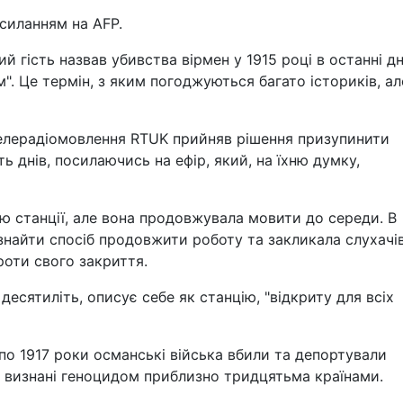
силанням на AFP.
й гість назвав убивства вірмен у 1915 році в останні дн
м". Це термін, з яким погоджуються багато істориків, ал
телерадіомовлення RTUK прийняв рішення призупинити
ть днів, посилаючись на ефір, який, на їхню думку,
ію станції, але вона продовжувала мовити до середи. В
 знайти спосіб продовжити роботу та закликала слухачі
роти свого закриття.
десятиліть, описує себе як станцію, "відкриту для всіх
 по 1917 роки османські війська вбили та депортували
ули визнані геноцидом приблизно тридцятьма країнами.