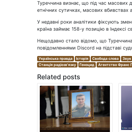
Туреччина визнає, що під час масових де
етнічних сутичках, масових вбивствах а
У недавні роки аналітики фіксують зме
країна займає 158-у позицію в Індексі 
Нещодавно стало відомо, що Туреччина
повідомленнями Discord на підставі суд
Українська правда
Історія
Свобода слова
Звук
Станція радіозв'язку
Геноцид
Агентство Франс 
Related posts