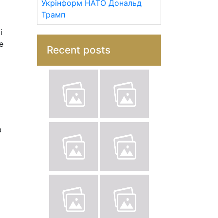
Укрінформ
НАТО
Дональд
Трамп
і
е
Recent posts
в