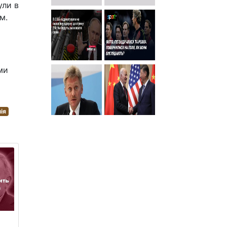
ули в
м.
ми
ія