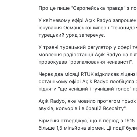
Про це пише "Європейська правда" з по
У квітневому ефірі Açık Radyo запрошени
існування Османської імперії "геноцидо
турецький уряд заперечує.
У травні турецький регулятор у сфері 
мовлення радіостанції Açık Radyo на п'я
провокував "розпалювання ненависті".
Через два місяці RTUK відкликав ліценз
останньому ефірі Açık Radyo пообіцяла
підняти "ще ясніший і гучніший голос" п
Açık Radyo, яке мовило протягом трьох 
звуків, кольорів і вібрацій Всесвіту".
Вірменія стверджує, що в період з 1915
більше 1,5 мільйона вірмен. Ці події б