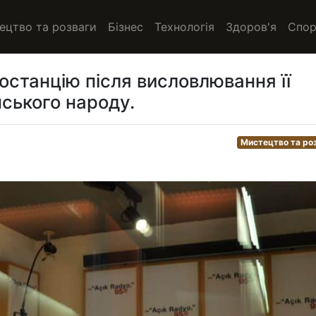
ецтво та розваги
Бізнес
Технологія
Здоров'я
Спор
останцію після висловлювання її
нського народу.
Мистецтво та ро