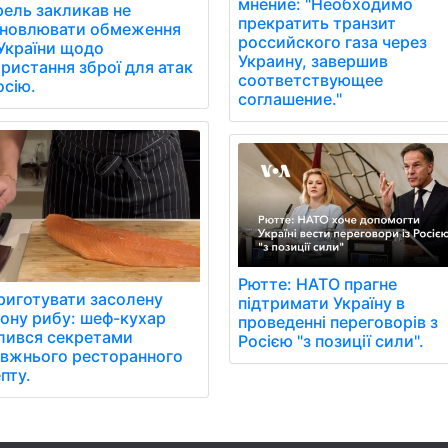
мнение: "Необходимо
ель закликав не
прекратить транзит
ановлювати обмеження
российского газа через
України щодо
Украину, завершив
ристання зброї для атак
соответствующее
осію.
соглашение."
Рютте: НАТО прагне
риготувати засолену
підтримати Україну в
ону рибу: шеф-кухар
проведенні переговорів з
лився секретами
Росією "з позиції сили".
вжнього ресторанного
пту.