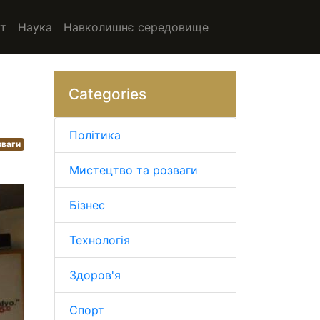
т
Наука
Навколишнє середовище
Categories
Політика
зваги
Мистецтво та розваги
Бізнес
Технологія
Здоров'я
Спорт