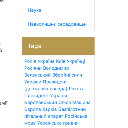
ня
Наука
Навколишнє середовище
є
Tags
о
Росія
Україна
Київ
Українці
Росіяни
Володимир
Зеленський
Збройні сили
України
Президент
(державна посада)
Ракета.
4
Президент України
Європейський Союз
Машина.
емії
Європа
Харків
Безпілотний
літальний апарат
Російська
мова
Українська гривня