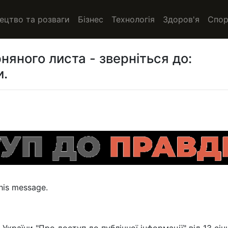
ецтво та розваги
Бізнес
Технологія
Здоров'я
Спор
няного листа - зверніться до:
и.
this message.