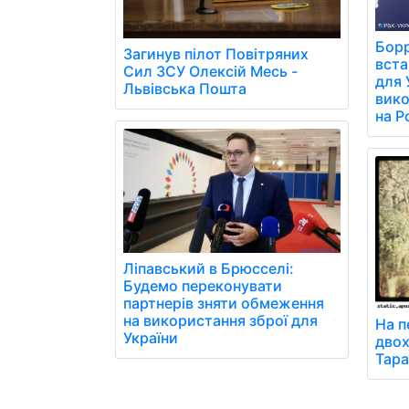
Борр
Загинув пілот Повітряних
вст
Сил ЗСУ Олексій Месь -
для 
Львівська Пошта
вико
на Р
Ліпавський в Брюсселі:
Будемо переконувати
партнерів зняти обмеження
на використання зброї для
На п
України
двох
Тара