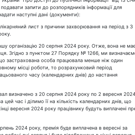
у України "Про доступ до публічної інформації" від 13 січ
 подавати запити до розпорядників інформації для
надати наступні дані (документи):
лікарняний лист з причини захворювання на період з 3
року.
ашу організацію 20 серпня 2024 року. Отже, вона не ма
ця. Згідно з пунктом 27 Порядку № 1266, ми визначаєм
що застрахована особа працювала менше ніж один
вному місці роботи, то розрахунковий період
ацьованого часу (календарних днів) до настання
вал визначено з 20 серпня 2024 року по 2 вересня 202
 цей час і ділимо її на кількість календарних днів, що
інці вересня 2024 року працівнику будуть виплачені пр
ерпень 2024 року, премія буде виплачена в вересні за