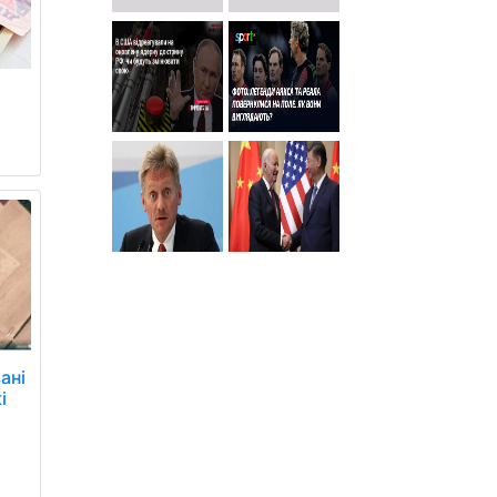
ані
і
и