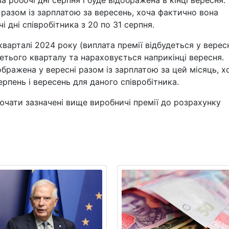
 робочі дні серпня і буде відображена в кінці вересня.
 разом із зарплатою за вересень, хоча фактично вона
 дні співробітника з 20 по 31 серпня.
варталі 2024 року (виплата премії відбудеться у вересн
етього кварталу та нараховується наприкінці вересня.
ображена у вересні разом із зарплатою за цей місяць, х
рпень і вересень для даного співробітника.
лючати зазначені вище виробничі премії до розрахунку