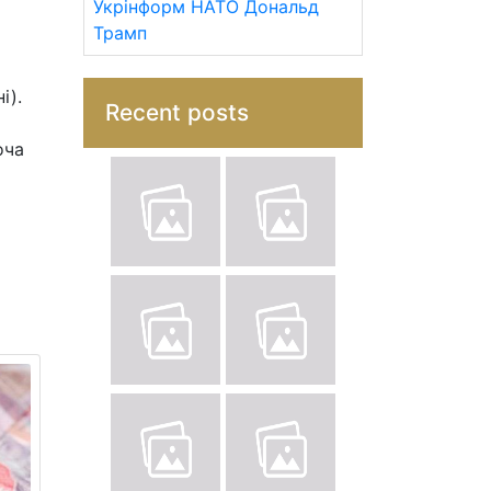
Укрінформ
НАТО
Дональд
Трамп
і).
Recent posts
оча