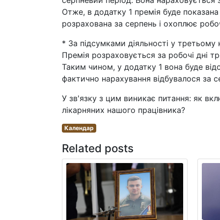
серпневий період. Вона нараховується за
Отже, в додатку 1 премія буде показана
розрахована за серпень і охоплює робочі
* За підсумками діяльності у третьому к
Премія розраховується за робочі дні тр
Таким чином, у додатку 1 вона буде від
фактично нарахування відбувалося за се
У зв'язку з цим виникає питання: як вк
лікарняних нашого працівника?
Календар
Related posts