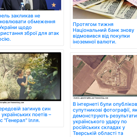
ель закликав не
ановлювати обмеження
Протягом тижня
України щодо
Національний банк знову
ристання зброї для атак
відмовився від покупки
осію.
іноземної валюти.
В інтернеті були опубліков
ередовій загинув син
супутникові фотографії, як
 українських поетів –
демонструють результат
с "Генерал" Ілля.
українського удару по
російських складах у
Тверській області та