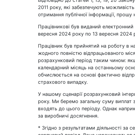
Відповідно до статей 1, 13, 19, 20 Закон
2011 року, які забезпечують можливість
отримання публічної інформації, прошу 
Працівникові був виданий електронний 
вересня 2024 року по 13 вересня 2024 
Працівник був прийнятий на роботу в н
жодного повністю відпрацьованого міся
розрахунковий період таким чином: як
календарний місяць на останньому осно
обчислюється на основі фактично відпр
страхового випадку.
У нашому сценарії розрахунковий інтер
року. Ми беремо загальну суму виплат за
входять до цього періоду. Однак наприк
за виробничі досягнення.
* Згідно з результатами діяльності за с