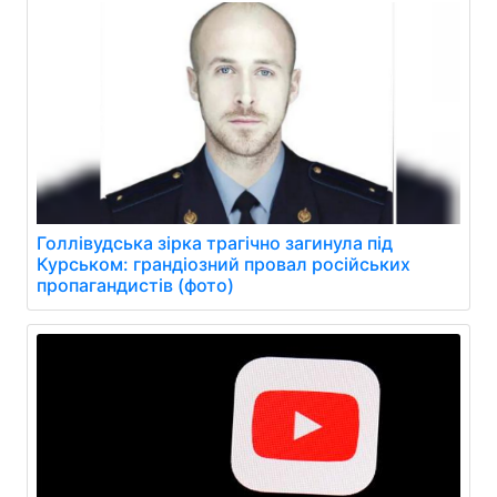
Голлівудська зірка трагічно загинула під
Курськом: грандіозний провал російських
пропагандистів (фото)