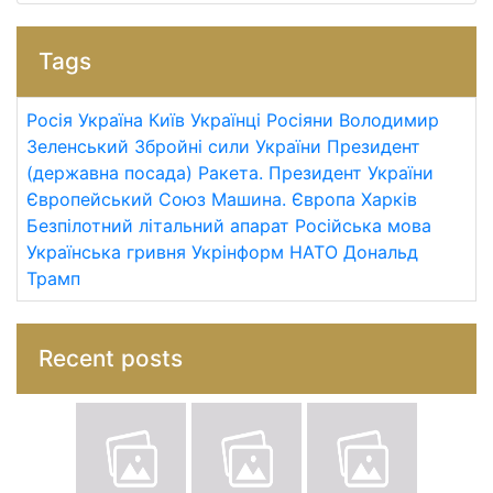
Tags
Росія
Україна
Київ
Українці
Росіяни
Володимир
Зеленський
Збройні сили України
Президент
(державна посада)
Ракета.
Президент України
Європейський Союз
Машина.
Європа
Харків
Безпілотний літальний апарат
Російська мова
Українська гривня
Укрінформ
НАТО
Дональд
Трамп
Recent posts