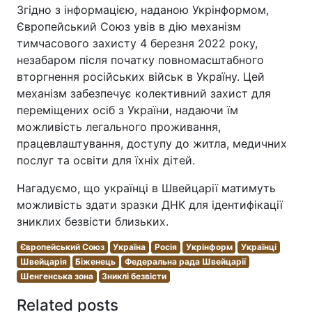
Згідно з інформацією, наданою Укрінформом,
Європейський Союз увів в дію механізм
тимчасового захисту 4 березня 2022 року,
незабаром після початку повномасштабного
вторгнення російських військ в Україну. Цей
механізм забезпечує колективний захист для
переміщених осіб з України, надаючи їм
можливість легального проживання,
працевлаштування, доступу до житла, медичних
послуг та освіти для їхніх дітей.
Нагадуємо, що українці в Швейцарії матимуть
можливість здати зразки ДНК для ідентифікації
зниклих безвісти близьких.
Європейський Союз
Україна
Росія
Укрінформ
Українці
Швейцарія
Біженець
Федеральна рада Швейцарії
Шенгенська зона
Зниклі безвісти
Related posts