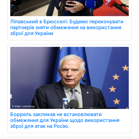
Ліпавський в Брюсселі: Будемо переконувати
партнерів зняти обмеження на використання
зброї для України
Боррель закликав не встановлювати
обмеження для України щодо використання
зброї для атак на Росію.