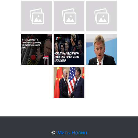
©
Мить Новин