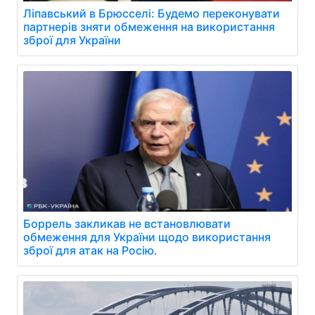
Ліпавський в Брюсселі: Будемо переконувати
партнерів зняти обмеження на використання
зброї для України
Боррель закликав не встановлювати
обмеження для України щодо використання
зброї для атак на Росію.