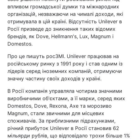
впливом громадської думки та міжнародних
організацій, незважаючи на чималі доходи, які
отримувала в цій країні. Відсутність Unilever в
Росії призведе до зникнення таких відомих
брендів, як Dove, Hellmann's, Lux, Magnum і
Domestos.
Про це пишуть росЗМІ. Unilever працював на
російському ринку з 1991 року і став одним із
лідерів серед іноземних компаній, отримуючи
значну частину своїх доходів у країні.
В Росії компанія управляла чотирма значними
виробничими об'єктами, а її марки, серед яких
Domestos, Dove, Rexona, Axe та морозиво
Magnum, стали звичними для місцевих
споживачів. За приблизними підрахунками,
річний прибуток Unilever в Росії становив 62
мільярди рублів, що відповідало трохи більше 1%