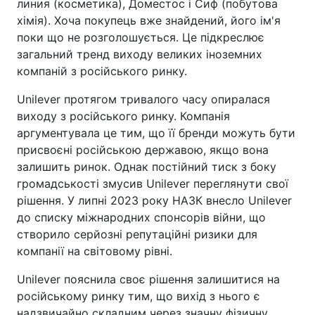
линия (косметика), Доместос і Сиф (побутова
хімія). Хоча покупець вже знайдений, його ім'я
поки що не розголошується. Це підкреслює
загальний тренд виходу великих іноземних
компаній з російського ринку.
Unilever протягом тривалого часу опиралася
виходу з російського ринку. Компанія
аргументувала це тим, що її бренди можуть бути
присвоєні російською державою, якщо вона
залишить ринок. Однак постійний тиск з боку
громадськості змусив Unilever переглянути свої
рішення. У липні 2023 року НАЗК внесло Unilever
до списку міжнародних спонсорів війни, що
створило серйозні репутаційні ризики для
компанії на світовому рівні.
Unilever пояснила своє рішення залишитися на
російському ринку тим, що вихід з нього є
надзвичайно складним через значну фізичну