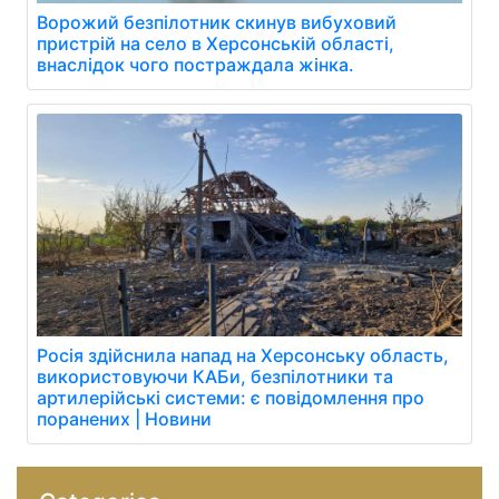
Ворожий безпілотник скинув вибуховий
пристрій на село в Херсонській області,
внаслідок чого постраждала жінка.
Росія здійснила напад на Херсонську область,
використовуючи КАБи, безпілотники та
артилерійські системи: є повідомлення про
поранених | Новини