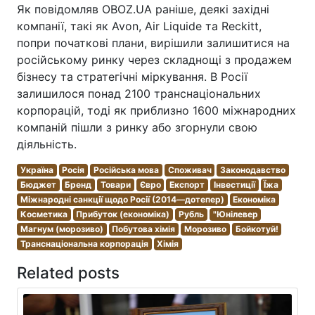
Як повідомляв OBOZ.UA раніше, деякі західні
компанії, такі як Avon, Air Liquide та Reckitt,
попри початкові плани, вирішили залишитися на
російському ринку через складнощі з продажем
бізнесу та стратегічні міркування. В Росії
залишилося понад 2100 транснаціональних
корпорацій, тоді як приблизно 1600 міжнародних
компаній пішли з ринку або згорнули свою
діяльність.
Україна
Росія
Російська мова
Споживач
Законодавство
Бюджет
Бренд
Товари
Євро
Експорт
Інвестиції
Їжа
Міжнародні санкції щодо Росії (2014—дотепер)
Економіка
Косметика
Прибуток (економіка)
Рубль
"Юнілевер
Магнум (морозиво)
Побутова хімія
Морозиво
Бойкотуй!
Транснаціональна корпорація
Хімія
Related posts