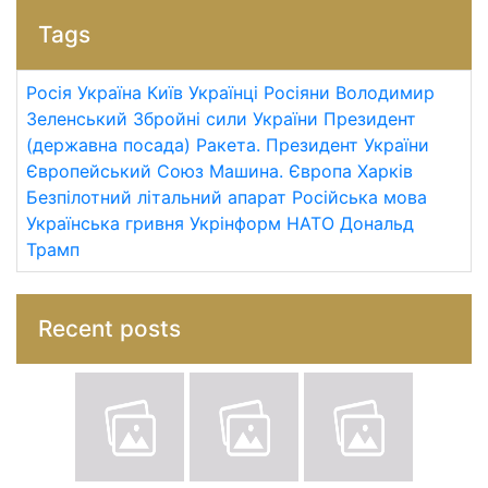
Tags
Росія
Україна
Київ
Українці
Росіяни
Володимир
Зеленський
Збройні сили України
Президент
(державна посада)
Ракета.
Президент України
Європейський Союз
Машина.
Європа
Харків
Безпілотний літальний апарат
Російська мова
Українська гривня
Укрінформ
НАТО
Дональд
Трамп
Recent posts