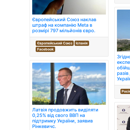
Європейський Союз наклав
штраф на компанію Meta в
розмірі 797 мільйонів євро.
Європейський Союз
Іспанія
Facebook
Згідн
експе
обійш
разів
Украї
Росі
Латвія продовжить виділяти
0,25% від свого ВВП на
підтримку України, заявив
Рінкевичс.