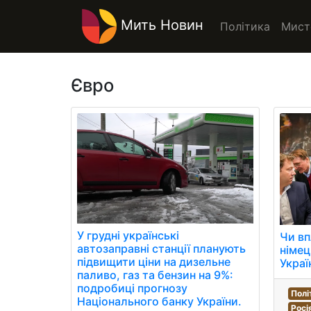
Мить Новин
Політика
Мист
Євро
У грудні українські
Чи вп
автозаправні станції планують
німец
підвищити ціни на дизельне
Украї
паливо, газ та бензин на 9%:
подробиці прогнозу
Полі
Національного банку України.
Росі