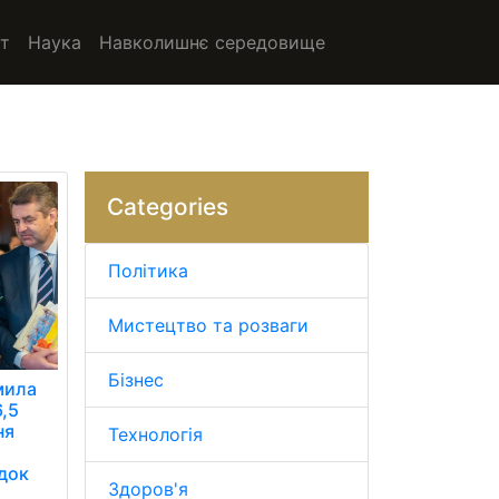
т
Наука
Навколишнє середовище
Categories
Політика
Мистецтво та розваги
Бізнес
мила
6,5
ня
Технологія
ідок
Здоров'я