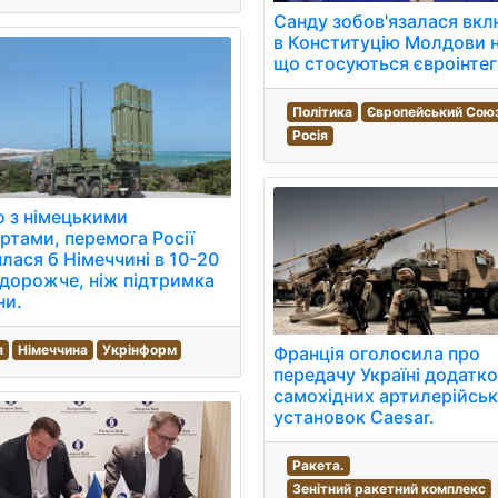
Санду зобов'язалася вк
в Конституцію Молдови 
що стосуються євроінтег
Політика
Європейський Сою
Росія
о з німецькими
ртами, перемога Росії
лася б Німеччині в 10-20
 дорожче, ніж підтримка
ни.
я
Німеччина
Укрінформ
Франція оголосила про
передачу Україні додатко
самохідних артилерійсь
установок Caesar.
Ракета.
Зенітний ракетний комплекс