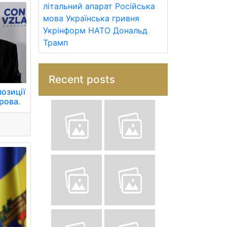
літальний апарат
Російська
мова
Українська гривня
Укрінформ
НАТО
Дональд
Трамп
Recent posts
озиції
рова.