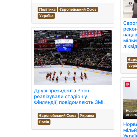
Політика
Європейський Союз
Україна
Євро
рекон
надав
мільй
лікві
Євро
Укр
Друзі президента Росії
реалізували стадіон у
Фінляндії, повідомляють ЗМІ.
Європейський Союз
Україна
Росія
Норве
мільй
Украї