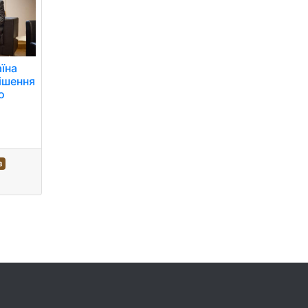
аїна
ішення
о
з