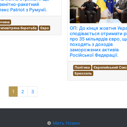
зенітно-ракетний
екс Patriot з Румунії.
ччина
ОП: До кінця жовтня Укр
иповітряна боротьба
Євро
сподівається отримати р
про 35 мільярдів євро, щ
походять з доходів
заморожених активів
Російської Федерації.
Політика
Європейський Сою
Брюссель
1
2
3
©
Мить Новин