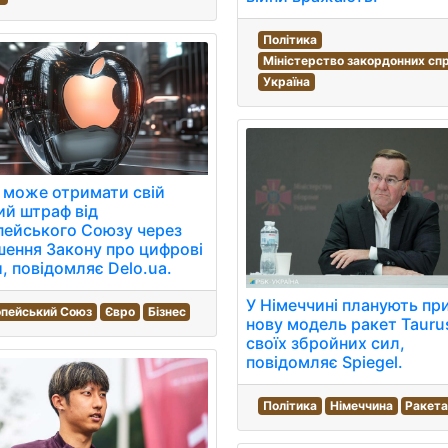
Політика
Міністерство закордонних спр
Україна
 може отримати свій
й штраф від
пейського Союзу через
ення Закону про цифрові
, повідомляє Delo.ua.
У Німеччині планують пр
пейський Союз
Євро
Бізнес
нову модель ракет Tauru
своїх збройних сил,
повідомляє Spiegel.
Політика
Німеччина
Ракета