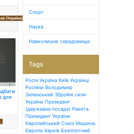
Спорт
ав (Україна)
Наука
Навколишнє середовище
Tags
Росія
Україна
Київ
Українці
Росіяни
Володимир
идбати
Зеленський
Збройні сили
s для
України
Президент
(державна посада)
Ракета.
Президент України
.
Європейський Союз
Машина.
Європа
Харків
Безпілотний