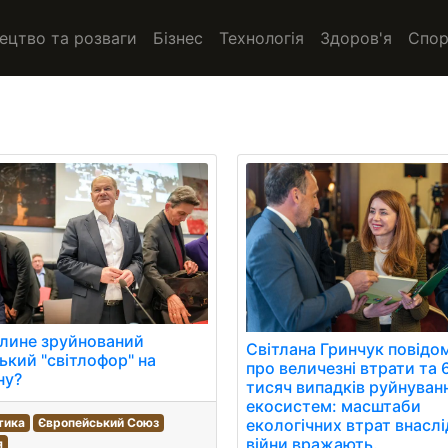
ецтво та розваги
Бізнес
Технологія
Здоров'я
Спор
лине зруйнований
Світлана Гринчук повідо
ький "світлофор" на
про величезні втрати та 
ну?
тисяч випадків руйнуван
екосистем: масштаби
екологічних втрат внасл
тика
Європейський Союз
війни вражають.
я