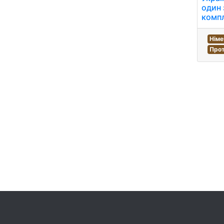
один 
компл
Німе
Прот