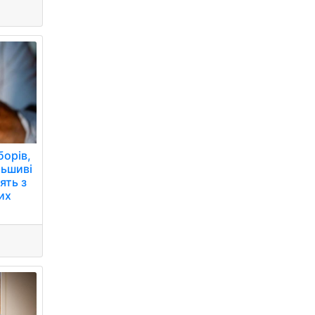
борів,
льшиві
ять з
их