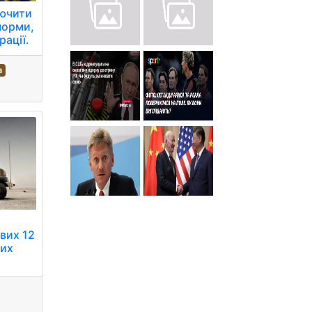
лючити
норми,
рації.
з
вих 12
ких