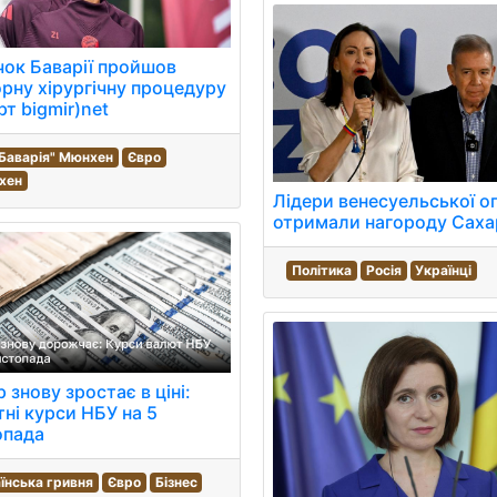
ок Баварії пройшов
рну хірургічну процедуру
рт bigmir)net
Баварія" Мюнхен
Євро
хен
Лідери венесуельської оп
отримали нагороду Саха
Політика
Росія
Українці
 знову зростає в ціні:
ні курси НБУ на 5
опада
їнська гривня
Євро
Бізнес