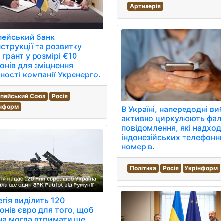
Артилерія
пейський банк
струкції та розвитку
 грант у розмірі €10
онів для зміцнення
дності компанії Укренерго.
пейський Союз
Росія
інформ
В Україні, напередодні ви
активно циркулюють фа
повідомлення, які надход
індонезійських телефонн
номерів.
Політика
Росія
Укрінформ
гія виділить 120
онів євро для того, щоб
на могла отримати ще