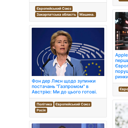
Європейський Союз
Закарпатська область
Машина.
Apple
перши
Євро
поруш
ринки
Фон дер Ляєн щодо зупинки
постачань "Газпромом" в
Євро
Австрію: Ми до цього готові.
Політика
Європейський Союз
Росія