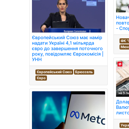
Новач
повто
- Спо
Європейський Союз має намір
ФК "
надати Україні 4,1 мільярда
Мюн
євро до завершення поточного
року, повідомляє Єврокомісія |
УНН
Європейський Союз
Брюссель
Євро
Долар
Валют
лист
Укра