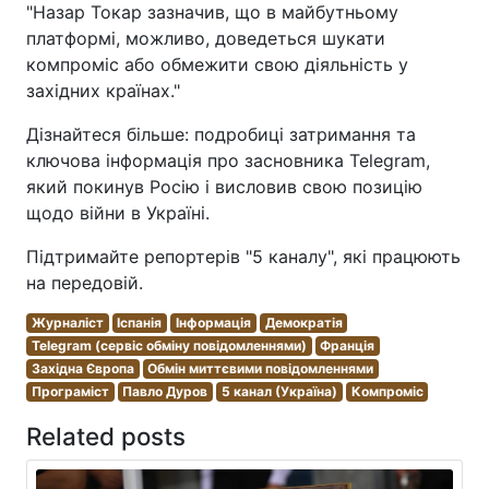
"Назар Токар зазначив, що в майбутньому
платформі, можливо, доведеться шукати
компроміс або обмежити свою діяльність у
західних країнах."
Дізнайтеся більше: подробиці затримання та
ключова інформація про засновника Telegram,
який покинув Росію і висловив свою позицію
щодо війни в Україні.
Підтримайте репортерів "5 каналу", які працюють
на передовій.
Журналіст
Іспанія
Інформація
Демократія
Telegram (сервіс обміну повідомленнями)
Франція
Західна Європа
Обмін миттєвими повідомленнями
Програміст
Павло Дуров
5 канал (Україна)
Компроміс
Related posts