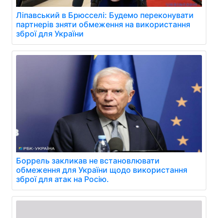
Ліпавський в Брюсселі: Будемо переконувати
партнерів зняти обмеження на використання
зброї для України
Боррель закликав не встановлювати
обмеження для України щодо використання
зброї для атак на Росію.