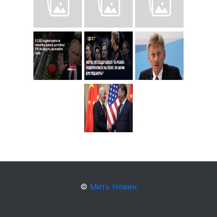
©
Мить Новин