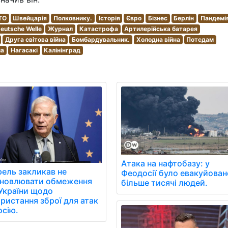
ТО
Швейцарія
Полковнику.
Історія
Євро
Бізнес
Берлін
Пандемі
eutsche Welle
Журнал
Катастрофа
Артилерійська батарея
Друга світова війна
Бомбардувальник.
Холодна війна
Потсдам
ма
Нагасакі
Калінінград
Атака на нафтобазу: у
ель закликав не
Феодосії було евакуйован
ановлювати обмеження
більше тисячі людей.
України щодо
ристання зброї для атак
осію.