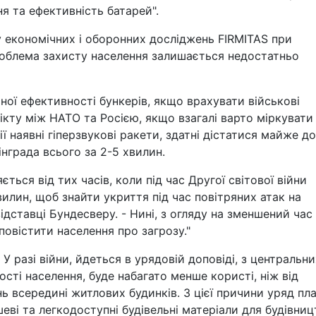
ня та ефективність батарей".
у економічних і оборонних досліджень FIRMITAS при
проблема захисту населення залишається недостатньо
ної ефективності бункерів, якщо врахувати військові
ікту між НАТО та Росією, якщо взагалі варто міркувати
ї наявні гіперзвукові ракети, здатні дістатися майже до
інграда всього за 2-5 хвилин.
ється від тих часів, коли під час Другої світової війни
илин, щоб знайти укриття під час повітряних атак на
відставці Бундесверу. - Нині, з огляду на зменшений час
овістити населення про загрозу."
 разі війни, йдеться в урядовій доповіді, з центральни
ості населення, буде набагато менше користі, ніж від
 всередині житлових будинків. З цієї причини уряд пл
ві та легкодоступні будівельні матеріали для будівниц