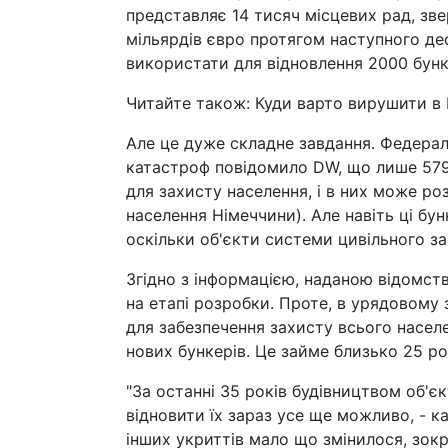
представляє 14 тисяч місцевих рад, зв
мільярдів євро протягом наступного дес
використати для відновлення 2000 бункер
Читайте також: Куди варто вирушити в Н
Але це дуже складне завдання. Федераль
катастроф повідомило DW, що лише 579
для захисту населення, і в них може ро
населення Німеччини). Але навіть ці бун
оскільки об'єкти системи цивільного за
Згідно з інформацією, наданою відомств
на етапі розробки. Проте, в урядовому 
для забезпечення захисту всього насел
нових бункерів. Це займе близько 25 рок
"За останні 35 років будівництвом об'є
відновити їх зараз усе ще можливо, - ка
інших укриттів мало що змінилося, зокр