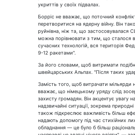
укриттів у своїх підвалах.
Борріс не вважає, що поточний конфлікт
перетворитися на ядерну війну. Він так
руйнівна, ніж та, що застосовувалася СШ
можна порівнювати з тим, що сталося в 
сучасних технологій, вся територія Фе
9-12 ракетами".
За його словами, щоб витримати подібну
швейцарських Альпах. "Після таких ударі
Замість того, щоб витрачати мільярди н
вважає, що німецькому уряду слід зосе
захисту громадян. Він акцентує увагу н
надзвичайні ситуації, зокрема природні 
також підкреслює важливість більш ефек
надають допомогу під час стихійних лих
обладнання — це було б більш раціональ
насправді не здатні нічого вдіяти", — заз