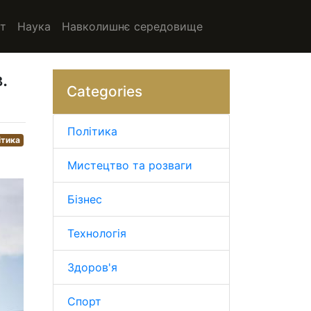
т
Наука
Навколишнє середовище
.
Categories
Політика
ітика
Мистецтво та розваги
Бізнес
Технологія
Здоров'я
Спорт