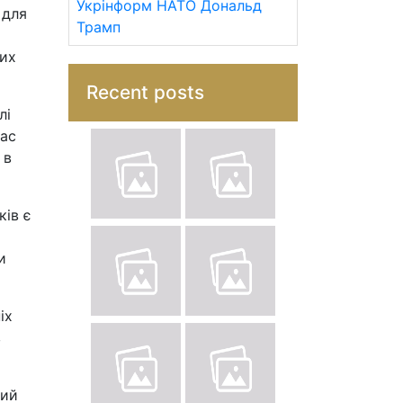
Укрінформ
НАТО
Дональд
 для
Трамп
них
Recent posts
лі
час
 в
ків є
и
іх
в
кий