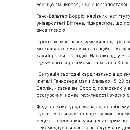
Усе, що змінилося, - це енергопостачан
Ганс-Вальтер Борріс, керівник Інститут
університеті Віттена, підкреслює, що 
висвітленою.
Проте він має певні сумніви щодо реаль
можливості в умовах потенційної конфл
такий розвиток подій. Наприклад, у Росі
будь-якого європейського міста з Калін
"Ситуація сьогодні кардинально відрізня
жителі Ганновера мали близько 15-20 хв
Берлін, - зазначає Борріс, полковник у 
реагування, немає можливості вчасно сп
Федеральний уряд визнає цю проблему. У
бункерів, призначених для великої кільк
децентралізованих захищених приміщень
рекомендувати населенню купувати деше