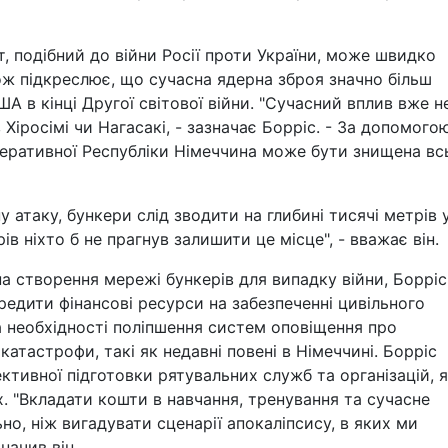
, подібний до війни Росії проти України, може швидко
ож підкреслює, що сучасна ядерна зброя значно більш
А в кінці Другої світової війни. "Сучасний вплив вже н
Хіросімі чи Нагасакі, - зазначає Борріс. - За допомого
деративної Республіки Німеччина може бути знищена вс
 атаку, бункери слід зводити на глибині тисячі метрів 
в ніхто б не прагнув залишити це місце", - вважає він.
а створення мережі бункерів для випадку війни, Борріс
редити фінансові ресурси на забезпеченні цивільного
а необхідності поліпшення систем оповіщення про
катастрофи, такі як недавні повені в Німеччині. Борріс
тивної підготовки рятувальних служб та організацій, я
. "Вкладати кошти в навчання, тренування та сучасне
но, ніж вигадувати сценарії апокаліпсису, в яких ми
начив він.