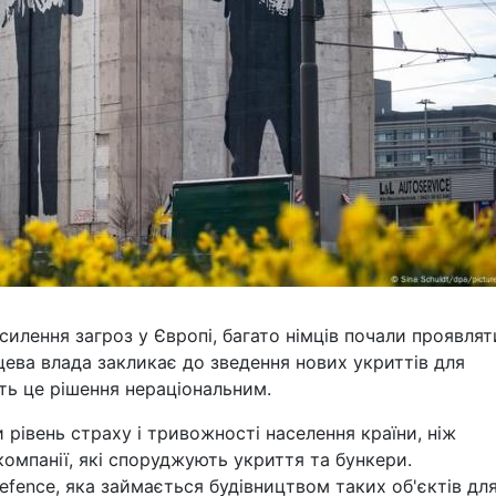
осилення загроз у Європі, багато німців почали проявлят
цева влада закликає до зведення нових укриттів для
ть це рішення нераціональним.
рівень страху і тривожності населення країни, ніж
компанії, які споруджують укриття та бункери.
efence, яка займається будівництвом таких об'єктів дл