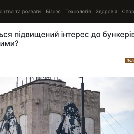
ецтво та розваги
Бізнес
Технологія
Здоров'я
Спор
ься підвищений інтерес до бункерів
вими?
Пол