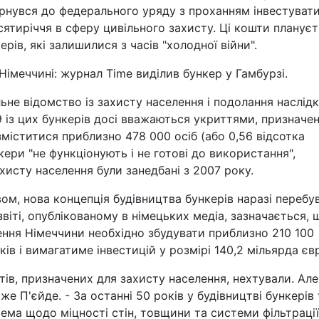
ернувся до федерального уряду з проханням інвестувати
ятиріччя в сферу цивільного захисту. Ці кошти планує
ів, які залишилися з часів "холодної війни".
імеччині: журнал Time виділив бункер у Гамбурзі.
не відомство із захисту населення і подолання наслідк
 із цих бункерів досі вважаються укриттями, призначе
зміститися приблизно 478 000 осіб (або 0,56 відсотка
кери "не функціонують і не готові до використання",
хисту населення були занедбані з 2007 року.
ом, нова концепція будівництва бункерів наразі перебу
звіті, опублікованому в німецьких медіа, зазначається, 
ення Німеччини необхідно збудувати приблизно 210 100
ів і вимагатиме інвестицій у розмірі 140,2 мільярда єв
ктів, призначених для захисту населення, нехтували. Але
же П'єйде. - За останні 50 років у будівництві бункерів 
ема щодо міцності стін, товщини та системи фільтрації