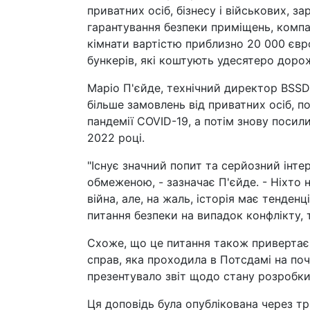
приватних осіб, бізнесу і військових, 
гарантування безпеки приміщень, компан
кімнати вартістю приблизно 20 000 євро
бункерів, які коштують удесятеро доро
Маріо П'єйде, технічний директор BSSD
більше замовлень від приватних осіб, п
пандемії COVID-19, а потім знову посил
2022 році.
"Існує значний попит та серйозний інтер
обмеженою, - зазначає П'єйде. - Ніхто 
війна, але, на жаль, історія має тенде
питання безпеки на випадок конфлікту, т
Схоже, що це питання також привертає у
справ, яка проходила в Потсдамі на поч
презентувало звіт щодо стану розробки
Ця доповідь була опублікована через три