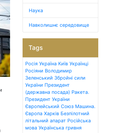
Наука
Навколишнє середовище
Tags
Росія
Україна
Київ
Українці
Росіяни
Володимир
Зеленський
Збройні сили
України
Президент
и
(державна посада)
Ракета.
Президент України
Європейський Союз
Машина.
Європа
Харків
Безпілотний
літальний апарат
Російська
мова
Українська гривня
я