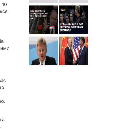
 10
ться
ів
ними
ває
що
ро.
та
.