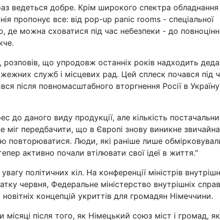
зараз ведеться добре. Крім широкого спектра обладнання
ія пропонує все: від pop-up panic rooms - спеціальної
, де можна сховатися під час небезпеки - до повноцін
жче.
, розповів, що упродовж останніх років надходить деда
ожежних служб і місцевих рад. Цей сплеск почався під 
ився після повномасштабного вторгнення Росії в Україну
ес до даного виду продукції, але кількість постачальни
не міг передбачити, що в Європі знову виникне звичайна
нцію повторюватися. Люди, які раніше лише обмірковувал
епер активно почали втілювати свої ідеї в життя."
вагу політичних кіл. На конференції міністрів внутрішн
атку червня, Федеральне міністерство внутрішніх спра
 новітніх концепцій укриттів для громадян Німеччини.
 місяці після того, як Німецький союз міст і громад, я