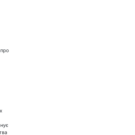
 про
х
анує
тва