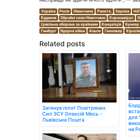
Україна
Росія
Німеччина
Ракета.
Європа
НА
Будинок
Збройні сили Німеччини
Коронавірус
D
Цивільна оборона за країнами
Концепція
Бункер
Гамбург
Ядерна війна
Альпи
Ганновер
Хіросі
Related posts
Борр
Загинув пілот Повітряних
вст
Сил ЗСУ Олексій Месь -
для 
Львівська Пошта
вико
на Р