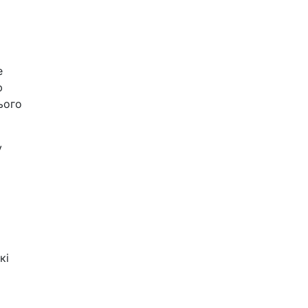
е
ю
ього
у
кі