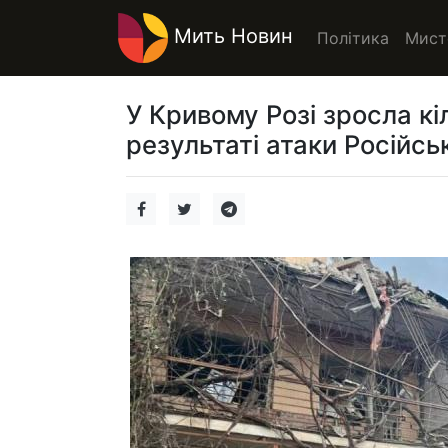
Мить Новин
Політика
Мист
У Кривому Розі зросла кі
результаті атаки Російськ