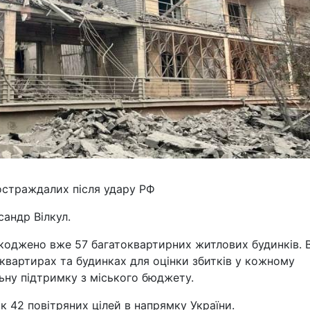
постраждалих після удару РФ
андр Вілкул.
коджено вже 57 багатоквартирних житлових будинків. 
вартирах та будинках для оцінки збитків у кожному
ьну підтримку з міського бюджету.
ск 42 повітряних цілей в напрямку України.