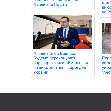
для 
Львівська Пошта
вико
на Р
Ліпавський в Брюсселі:
Пере
Будемо переконувати
висл
партнерів зняти обмеження
укра
на використання зброї для
"лес
України