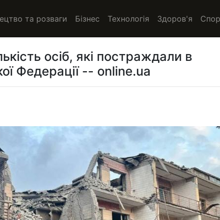
ецтво та розваги
Бізнес
Технологія
Здоров'я
Спор
лькість осіб, які постраждали в
ої Федерації -- online.ua