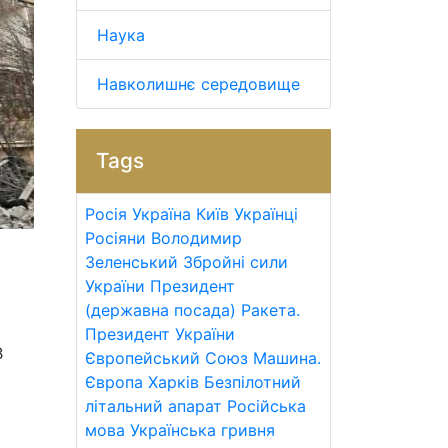
Наука
Навколишнє середовище
Tags
Росія
Україна
Київ
Українці
Росіяни
Володимир
Зеленський
Збройні сили
України
Президент
(державна посада)
Ракета.
Президент України
В
Європейський Союз
Машина.
Європа
Харків
Безпілотний
літальний апарат
Російська
мова
Українська гривня