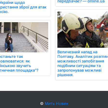
передбачає? — online.ua
України щодо
ристання зброї для атак
осію.
Величезний напад на
станьте так
Полтаву. Аналітик розгля
овлюватися: як
можливості запобігання
їнською звучить
подібним ситуаціям та
тничная площадка"?
запропонував можливі
рішення.
©
Мить Новин