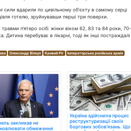
йні сили вдарили по цивільному об'єкту в самому серці
дівля готелю, зруйнувавши перші три поверхи.
травми п’ятеро осіб: жінки віком 62, 83 та 84 роки, 70-
ка. Дитина перебуває в лікарні, тоді як інші постраждалі
ова
Олександр Вілкул
Кривий Ріг
Імператорська російська армія
Україна здійснила процес
реструктуризації своїх
ель закликав не
боргових зобов'язань. Що
ановлювати обмеження