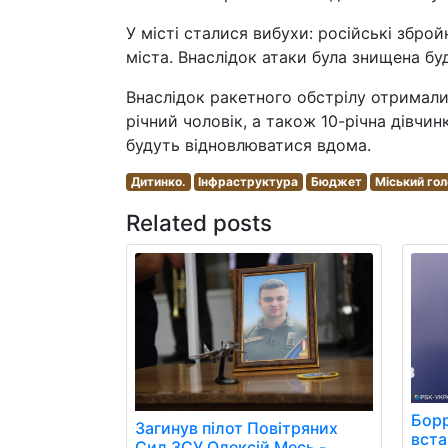
У місті сталися вибухи: російські збро
міста. Внаслідок атаки була знищена бу
Внаслідок ракетного обстрілу отримали 
річний чоловік, а також 10-річна дівчин
будуть відновлюватися вдома.
Дитинко.
Інфраструктура
Бюджет
Міський гол
Related posts
Борр
Загинув пілот Повітряних
вст
Сил ЗСУ Олексій Месь -