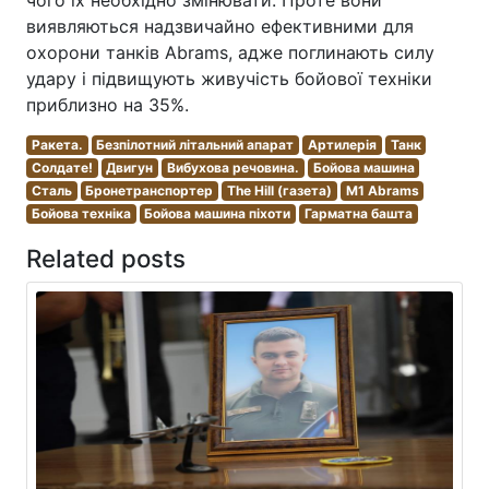
виявляються надзвичайно ефективними для
охорони танків Abrams, адже поглинають силу
удару і підвищують живучість бойової техніки
приблизно на 35%.
Ракета.
Безпілотний літальний апарат
Артилерія
Танк
Солдате!
Двигун
Вибухова речовина.
Бойова машина
Сталь
Бронетранспортер
The Hill (газета)
M1 Abrams
Бойова техніка
Бойова машина піхоти
Гарматна башта
Related posts