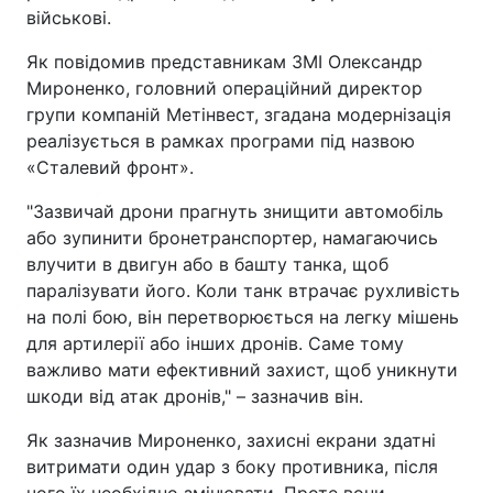
військові.
Як повідомив представникам ЗМІ Олександр
Мироненко, головний операційний директор
групи компаній Метінвест, згадана модернізація
реалізується в рамках програми під назвою
«Сталевий фронт».
"Зазвичай дрони прагнуть знищити автомобіль
або зупинити бронетранспортер, намагаючись
влучити в двигун або в башту танка, щоб
паралізувати його. Коли танк втрачає рухливість
на полі бою, він перетворюється на легку мішень
для артилерії або інших дронів. Саме тому
важливо мати ефективний захист, щоб уникнути
шкоди від атак дронів," – зазначив він.
Як зазначив Мироненко, захисні екрани здатні
витримати один удар з боку противника, після
чого їх необхідно змінювати. Проте вони