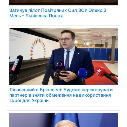
Загинув пілот Повітряних Сил ЗСУ Олексій
Месь - Львівська Пошта
Ліпавський в Брюсселі: Будемо переконувати
партнерів зняти обмеження на використання
зброї для України