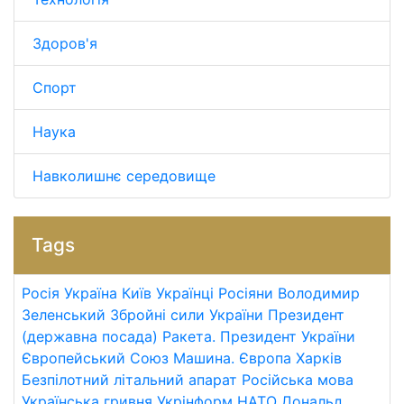
Здоров'я
Спорт
Наука
Навколишнє середовище
Tags
Росія
Україна
Київ
Українці
Росіяни
Володимир
Зеленський
Збройні сили України
Президент
(державна посада)
Ракета.
Президент України
Європейський Союз
Машина.
Європа
Харків
Безпілотний літальний апарат
Російська мова
Українська гривня
Укрінформ
НАТО
Дональд