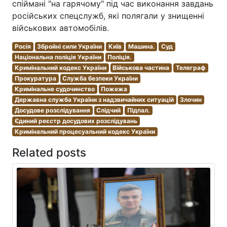
спіймані "на гарячому" під час виконання завдань
російських спецслужб, які полягали у знищенні
військових автомобілів.
Росія
Збройні сили України
Київ
Машина.
Суд
Національна поліція України
Поліція.
Кримінальний кодекс України
Військова частина
Телеграф
Прокуратура
Служба безпеки України
Кримінальне судочинство
Пожежа
Державна служба України з надзвичайних ситуацій
Злочин
Досудове розслідування
Слідчий
Підпал.
Єдиний реєстр досудових розслідувань
Кримінальний процесуальний кодекс України
Related posts