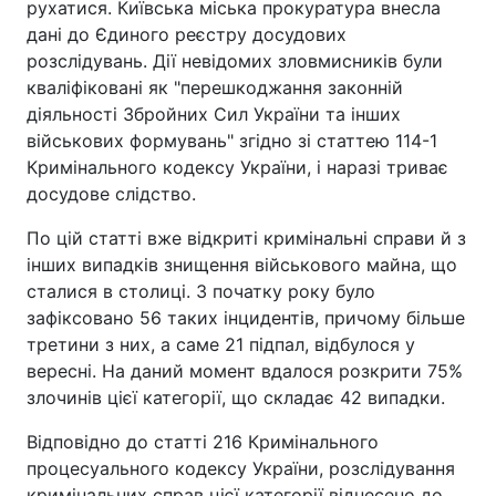
рухатися. Київська міська прокуратура внесла
дані до Єдиного реєстру досудових
розслідувань. Дії невідомих зловмисників були
кваліфіковані як "перешкоджання законній
діяльності Збройних Сил України та інших
військових формувань" згідно зі статтею 114-1
Кримінального кодексу України, і наразі триває
досудове слідство.
По цій статті вже відкриті кримінальні справи й з
інших випадків знищення військового майна, що
сталися в столиці. З початку року було
зафіксовано 56 таких інцидентів, причому більше
третини з них, а саме 21 підпал, відбулося у
вересні. На даний момент вдалося розкрити 75%
злочинів цієї категорії, що складає 42 випадки.
Відповідно до статті 216 Кримінального
процесуального кодексу України, розслідування
кримінальних справ цієї категорії віднесено до