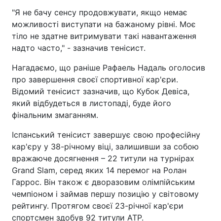
"Я не бачу сенсу продовжувати, якщо немає
можливості виступати на бажаному рівні. Моє
тіло не здатне витримувати такі навантаження
надто часто," - зазначив тенісист.
Нагадаємо, що раніше Рафаель Надаль оголосив
про завершення своєї спортивної кар'єри.
Відомий тенісист зазначив, що Кубок Девіса,
який відбудеться в листопаді, буде його
фінальним змаганням.
Іспанський тенісист завершує свою професійну
кар'єру у 38-річному віці, залишивши за собою
вражаюче досягнення – 22 титули на турнірах
Grand Slam, серед яких 14 перемог на Ролан
Гаррос. Він також є дворазовим олімпійським
чемпіоном і займав першу позицію у світовому
рейтингу. Протягом своєї 23-річної кар'єри
спортсмен здобув 92 титули ATP.