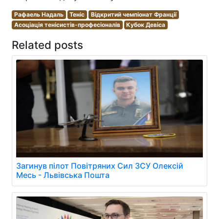
Рафаель Надаль
Теніс
Відкритий чемпіонат Франції
Асоціація тенісистів-професіоналів
Кубок Девіса
Related posts
Загинув пілот Повітряних Сил ЗСУ Олексій
Месь - Львівська Пошта