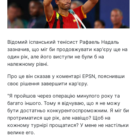
Відомий іспанський тенісист Рафаель Надаль
зазначив, що міг би продовжувати кар'єру ще на
один рік, але його виступи не були б на
належному рівні.
Про це він сказав у коментарі EPSN, пояснивши
своє рішення завершити кар'єру.
"Я пройшов через операцію минулого року та
багато іншого. Тому я відчуваю, що я не можу
бути достатньо конкурентоспроможним. Я міг би
протриматися ще рік, але навіщо? Щоб на
кожному турнірі прощатися? У мене не настільки
велике его.