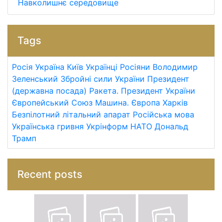
Навколишнє середовище
Tags
Росія
Україна
Київ
Українці
Росіяни
Володимир
Зеленський
Збройні сили України
Президент
(державна посада)
Ракета.
Президент України
Європейський Союз
Машина.
Європа
Харків
Безпілотний літальний апарат
Російська мова
Українська гривня
Укрінформ
НАТО
Дональд
Трамп
Recent posts