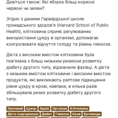
Дивіться також: Які яблука більш корисні:
червоні чи зелені?
Згідно з даними Гарвардської школи
громадського здоров'я (Harvard School of Public
Health), клітковина сприяє регулюванню
використання цукру в організмі, допомагає
контролювати відчуття голоду та рівень глюкози.
Дієта з високим вмістом клітковини була
пов'язана з більш низьким ризиком розвитку
діабету другого типу, відзначили фахівці. А дієта
з низьким вмістом клітковини і високим вмістом
продуктів, які викликають раптове підвищення
рівня цукру в крові, навпаки, в кілька разів
збільшувала ризик розвитку діабету другого
типу.
Овочевий
Цукор
Apple
Організм
Клітковина
Дієта (харчування)
Діабет
Глюкоза
Кров
Вуглеводи