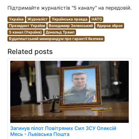
Підтримайте журналістів "5 каналу" на передовій.
Україна
Журналіст
Українська правда
НАТО
Президент України
Володимир Зеленський
Ядерна зброя
5 канал (Україна)
Дональд Трамп
Будапештський меморандум про гарантії безпеки
Related posts
Загинув пілот Повітряних Сил ЗСУ Олексій
Месь - Львівська Пошта