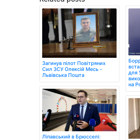
Борр
Загинув пілот Повітряних
вст
Сил ЗСУ Олексій Месь -
для 
Львівська Пошта
вико
на Р
Ліпавський в Брюсселі: