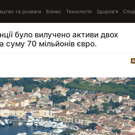
ецтво та розваги
Бізнес
Технологія
Здоров'я
Спор
нції було вилучено активи двох
а суму 70 мільйонів євро.
Б