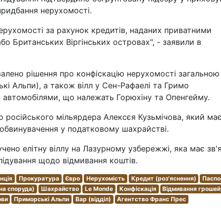
придбання нерухомості.
ерухомості за рахунок кредитів, наданих приватними
бо Британських Віргінських островах", - заявили в
хвалено рішення про конфіскацію нерухомості загальною
кі Альпи), а також вілл у Сен-Рафаелі та Гримо
и автомобілями, що належать Горюхіну та Опенгейму.
о російського мільярдера Алексєя Кузьмічова, який ма
и обвинувачення у податковому шахрайстві.
чено елітну віллу на Лазурному узбережжі, яка має зв'
лідування щодо відмивання коштів.
нція
Прокуратура
Євро
Нерухомість
Кредит (роз'яснення)
Паспо
на споруда)
Шахрайство
Le Monde
Конфіскація
Відмивання грошей
ови
Приморські Альпи
Вар (відділ)
Агентство Франс Прес