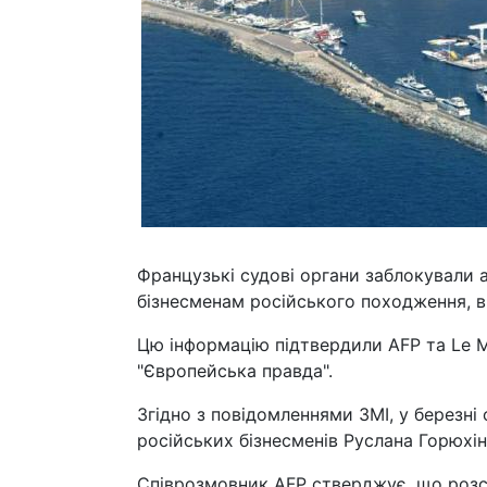
Французькі судові органи заблокували а
бізнесменам російського походження, 
Цю інформацію підтвердили AFP та Le M
"Європейська правда".
Згідно з повідомленнями ЗМІ, у березні
російських бізнесменів Руслана Горюхін
Співрозмовник AFP стверджує, що розсл