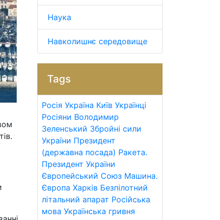
Наука
Навколишнє середовище
Tags
Росія
Україна
Київ
Українці
Росіяни
Володимир
вом
Зеленський
Збройні сили
ів.
України
Президент
(державна посада)
Ракета.
Президент України
Європейський Союз
Машина.
и
Європа
Харків
Безпілотний
літальний апарат
Російська
мова
Українська гривня
ванні