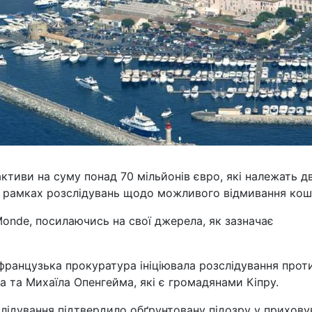
ктиви на суму понад 70 мільйонів євро, які належать д
в рамках розслідувань щодо можливого відмивання кошт
onde, посилаючись на свої джерела, як зазначає
 французька прокуратура ініціювала розслідування прот
а та Михаїла Опенгейма, які є громадянами Кіпру.
ідування підтвердило обґрунтовану підозру у прихову