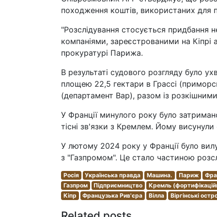
походження коштів, використаних для 
"Розслідування стосується придбання н
компаніями, зареєстрованими на Кіпрі а
прокуратурі Парижа.
В результаті судового розгляду було у
площею 22,5 гектари в Грассі (приморсь
(департамент Вар), разом із розкішним
У Франції минулого року було затриман
тісні зв'язки з Кремлем. Йому висунул
У лютому 2024 року у Франції було вилу
з "Газпромом". Це стало частиною розс
Росія
Українська правда
Машина.
Париж
Фра
Газпром
Підприємництво
Кремль (фортифікацій
Кіпр
Французька Рив'єра
Вілла
Віргінські остр
Related posts