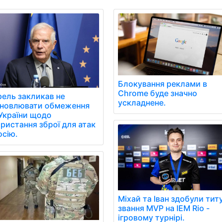
Блокування реклами в
Chrome буде значно
ель закликав не
ускладнене.
ановлювати обмеження
України щодо
ристання зброї для атак
осію.
Міхай та Іван здобули титу
звання MVP на IEM Rio -
ігровому турнірі.