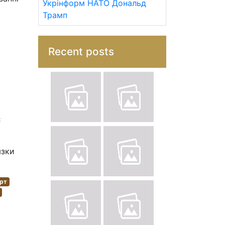
Укрінформ
НАТО
Дональд
Трамп
Recent posts
є
язки
рт