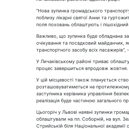
"Нова зупинка громадського транспорту
поблизу лікарні святої Анни та гуртожи
поля поховань облаштують і пішохідний 
Важливо, що зупинка буде обладнана за
очікування та посадковий майданчик, 
транспортного засобу всіх пасажирів", -
У Личаківському районі триває облашту
процес завершиться впродовж жовтня.
У цій місцевості також планується ств
розташовуватиметься на протилежному б
заступника керівника управління безпеки
реалізація буде частиною загального пр
Цьогоріч у Львові наявні зупинки гром
облаштували на пл. Соборній, на вул. Зел
Стрийській біля Національної академії су