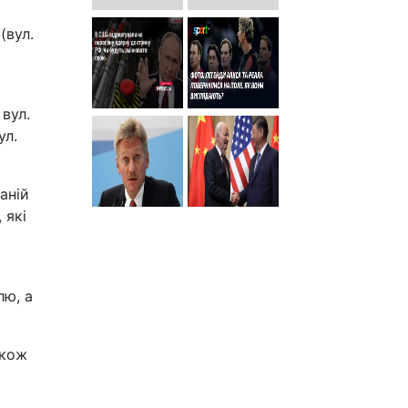
(вул.
вул.
ул.
аній
 які
лю, а
акож