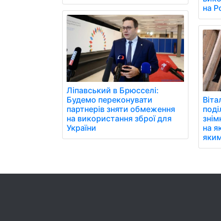
на Р
Ліпавський в Брюсселі:
Віта
Будемо переконувати
поді
партнерів зняти обмеження
знім
на використання зброї для
на я
України
яким