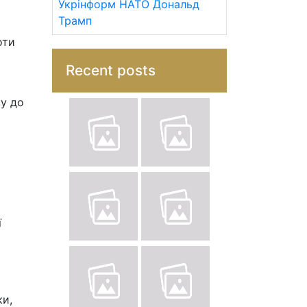
Укрінформ
НАТО
Дональд
Трамп
оти
Recent posts
у до
ї
ки,