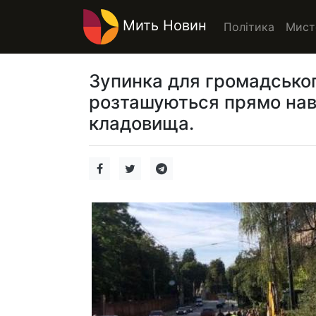
Мить Новин
Політика
Мист
Зупинка для громадськог
розташуються прямо навп
кладовища.