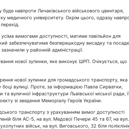
 буде навпроти Личаківського військового цвинтаря,
тку медичного університету. Окрім цього, одразу навпр
перехід.
 усіма вимогами доступності, матиме павільйон для
який забезпечуватиме безперешкодну висадку та посадк
 зазначили у районній адміністрації.
вання нової зупинки, яке виконує ШРП. Очікується, що
орення нової зупинки для громадського транспорту, яка
оці вулиці. Проте, за інформацією Павла Сирватки,
 та вуличної інфраструктури Львівської міської ради, ї
оекту зі зведення Меморіалу Героїв України.
адського транспорту з урахуванням вимог доступності
еній біля АС-5, на вул. Медової Печери 45 та 67, на вул.
хопутних військ, на вул. Виговського, 32 біля полікліні