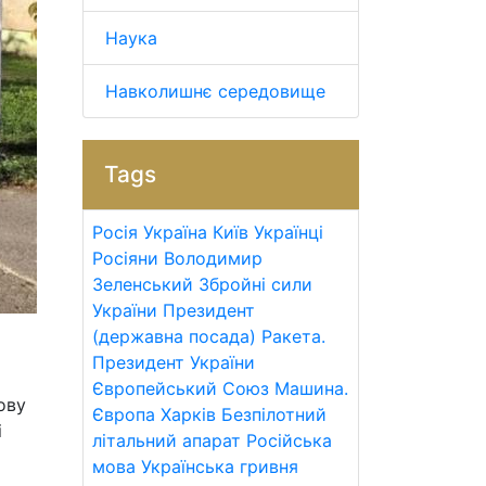
Наука
Навколишнє середовище
Tags
Росія
Україна
Київ
Українці
Росіяни
Володимир
Зеленський
Збройні сили
України
Президент
(державна посада)
Ракета.
Президент України
Європейський Союз
Машина.
ову
Європа
Харків
Безпілотний
і
літальний апарат
Російська
мова
Українська гривня