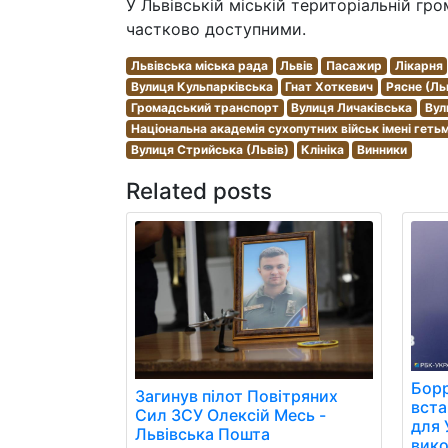
У Львівській міській територіальній гро
частково доступними.
Львівська міська рада
Львів
Пасажир
Лікарня
Вулиця Кульпарківська
Гнат Хоткевич
Рясне (Ль
Громадський транспорт
Вулиця Личаківська
Вул
Національна академія сухопутних військ імені гет
Вулиця Стрийська (Львів)
Клініка
Винники
Related posts
Борр
Загинув пілот Повітряних
вст
Сил ЗСУ Олексій Месь -
для 
Львівська Пошта
вико