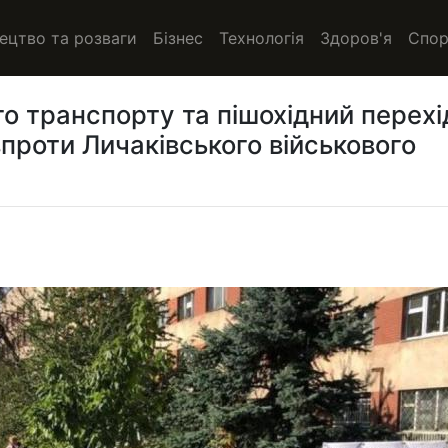
ецтво та розваги
Бізнес
Технологія
Здоров'я
Спор
о транспорту та пішохідний перехі
роти Личаківського військового