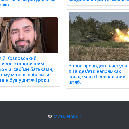
осію.
лій Козловський
лився старовинним
Ворог проводить наступал
ком зі своїми батьками,
дії в дев'яти напрямках,
кому можна побачити,
повідомляє Генеральний
 він був у дитячі роки.
штаб.
©
Мить Новин