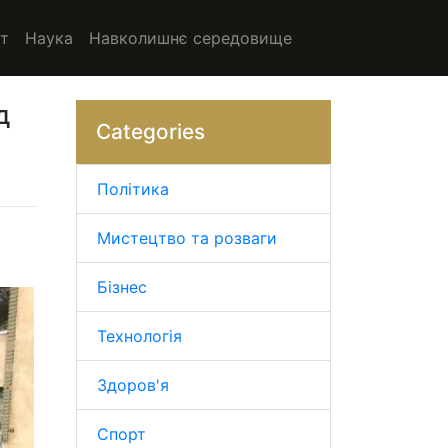
т
Наука
Навколишнє середовище
д
Categories
Політика
Мистецтво та розваги
Бізнес
Технологія
Здоров'я
Спорт