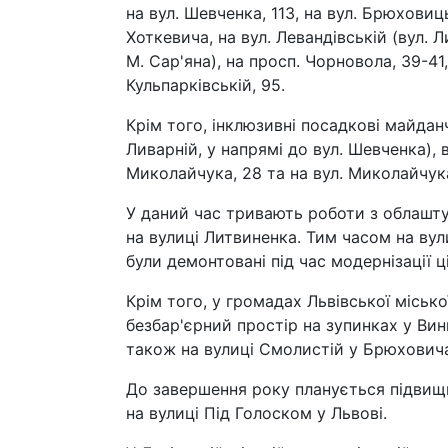
на вул. Шевченка, 113, на вул. Брюховицьк
Хоткевича, на вул. Левандівській (вул. Л
М. Сар'яна), на просп. Чорновола, 39-41, 
Кульпарківській, 95.
Крім того, інклюзивні посадкові майдан
Ливарній, у напрямі до вул. Шевченка), ву
Миколайчука, 28 та на вул. Миколайчук
У даний час тривають роботи з облашт
на вулиці Литвиненка. Тим часом на вул
були демонтовані під час модернізації ці
Крім того, у громадах Львівської міськ
безбар'єрний простір на зупинках у Вин
також на вулиці Смолистій у Брюхович
До завершення року планується підвищи
на вулиці Під Голоском у Львові.