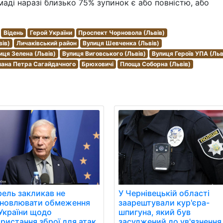
маді наразі близько 75% зупинок є або повністю, або
Відень
Герой України
Проспект Чорновола (Львів)
вів)
Личаківський район
Вулиця Шевченка (Львів)
иця Зелена (Львів)
Вулиця Виговського (Львів)
Вулиця Героїв УПА (Льв
ьмана Петра Сагайдачного
Брюховичі
Площа Соборна (Львів)
ель закликав не
У Чернівецькій області
ановлювати обмеження
заарештували кур'єра-
України щодо
шпигуна, який був
ристання зброї для атак
засуджений до ув'язнення