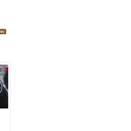
ів)
.