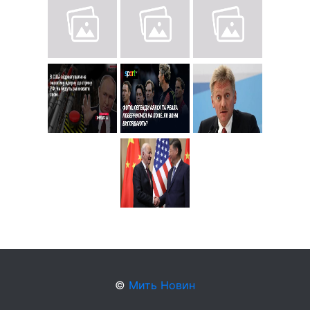
©
Мить Новин