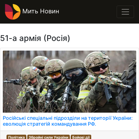
Мить Новин
51-а армія (Росія)
Російські спеціальні підрозділи на території України:
еволюція стратегій командування РФ.
Політика
Збройні сили України
Бойові дії