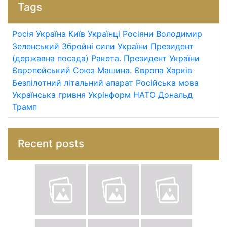
Tags
Росія
Україна
Київ
Українці
Росіяни
Володимир
Зеленський
Збройні сили України
Президент
(державна посада)
Ракета.
Президент України
Європейський Союз
Машина.
Європа
Харків
Безпілотний літальний апарат
Російська мова
Українська гривня
Укрінформ
НАТО
Дональд
Трамп
Recent posts