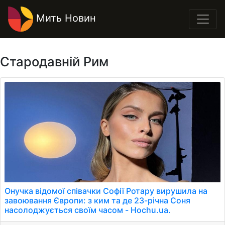
Мить Новин
Стародавній Рим
Онучка відомої співачки Софії Ротару вирушила на
завоювання Європи: з ким та де 23-річна Соня
насолоджується своїм часом - Hochu.ua.