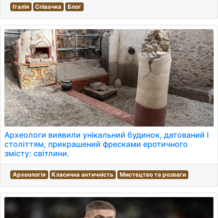
Італія
Співачка
Блог
Археологи виявили унікальний будинок, датований I
століттям, прикрашений фресками еротичного
змісту: світлини.
Археологія
Класична античність
Мистецтво та розваги