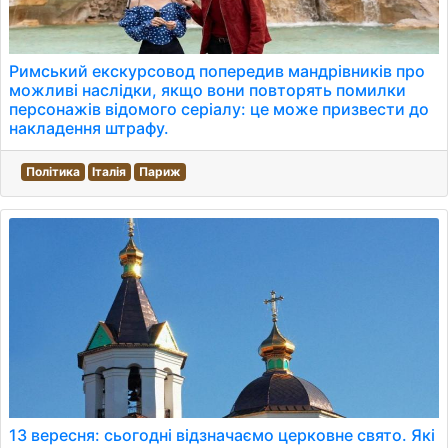
Римський екскурсовод попередив мандрівників про
можливі наслідки, якщо вони повторять помилки
персонажів відомого серіалу: це може призвести до
накладення штрафу.
Політика
Італія
Париж
13 вересня: сьогодні відзначаємо церковне свято. Які