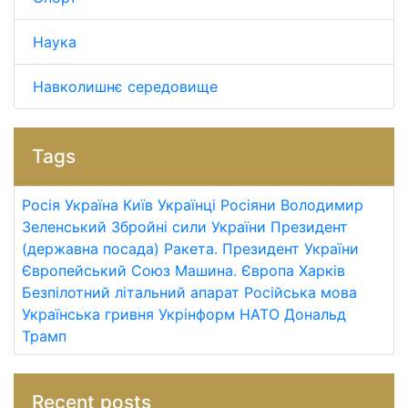
Наука
Навколишнє середовище
Tags
Росія
Україна
Київ
Українці
Росіяни
Володимир
Зеленський
Збройні сили України
Президент
(державна посада)
Ракета.
Президент України
Європейський Союз
Машина.
Європа
Харків
Безпілотний літальний апарат
Російська мова
Українська гривня
Укрінформ
НАТО
Дональд
Трамп
Recent posts